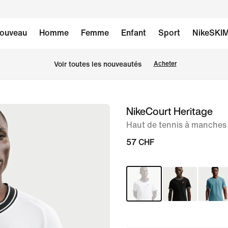
ouveau
Homme
Femme
Enfant
Sport
NikeSKI
 Voir toutes les nouveautés
Acheter
NikeCourt Heritage
image 1
sur
Haut de tennis à manche
6
57 CHF