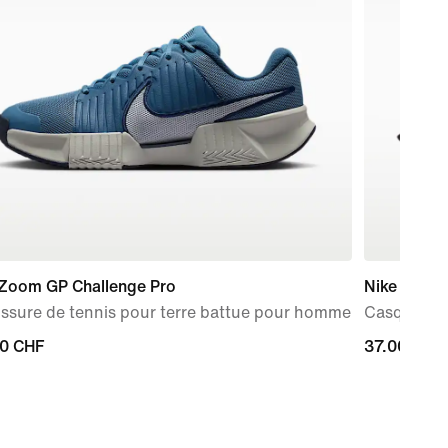
 Zoom GP Challenge Pro
Nike Dri-F
ssure de tennis pour terre battue pour homme
Casquette 
00 CHF
00 CHF
37.00 CHF
37.00 CHF