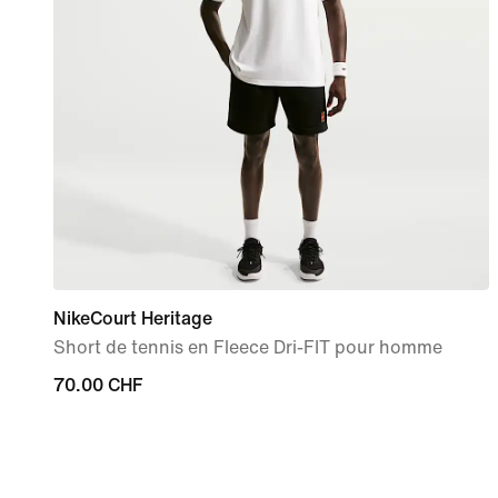
NikeCourt Heritage
Short de tennis en Fleece Dri-FIT pour homme
70.00 CHF
70.00 CHF