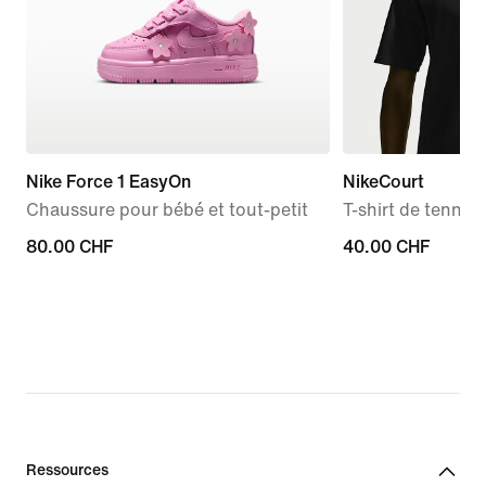
Nike Force 1 EasyOn
NikeCourt
Chaussure pour bébé et tout-petit
T-shirt de tenni
80.00 CHF
80.00 CHF
40.00 CHF
40.00 CHF
Ressources