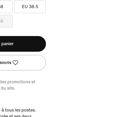
38
EU 38.5
40
 panier
avoris
 des promotions et
du site.
 à tous les postes.
orée et ses deux