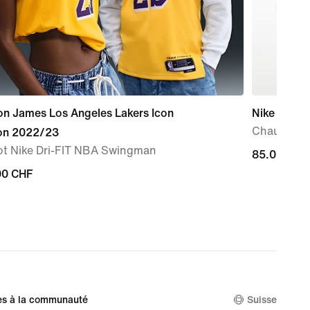
on James Los Angeles Lakers Icon
Nike Preci
Chaussure
ion 2022/23
lot Nike Dri-FIT NBA Swingman
85.00 CHF
85.00 CHF
00 CHF
00 CHF
es à la communauté
Suisse