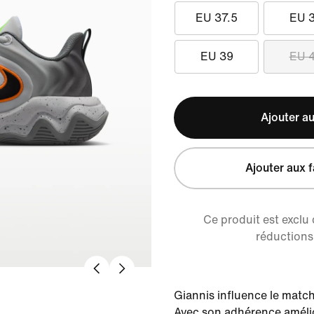
EU 37.5
EU 
EU 39
EU 
Ajouter au
Ajouter aux f
Ce produit est exclu
réductions 
Giannis influence le match
Avec son adhérence améli