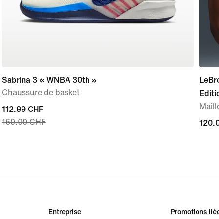
Sabrina 3 « WNBA 30th »
LeBr
Chaussure de basket
Edit
Mail
current
112.99 CHF
160.00 CHF
price
120.
120.
112.99 CHF,
original
price
160.00 CHF
Entreprise
Promotions lié