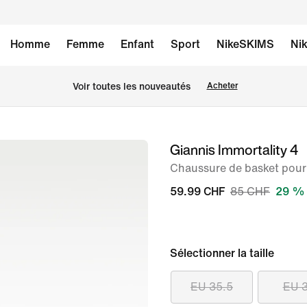
Homme
Femme
Enfant
Sport
NikeSKIMS
Nik
 Voir toutes les nouveautés
Acheter
Giannis Immortality 4
image 1
sur
Chaussure de basket pour
8
59.99 CHF
85 CHF
29 % 
Sélectionner la taille
EU 35.5
EU 