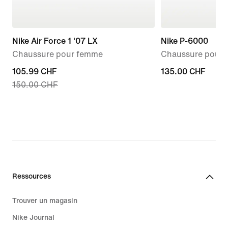
Nike Air Force 1 '07 LX
Nike P-6000
Chaussure pour femme
Chaussure pour
current
105.99 CHF
135.00 CHF
135.00 CHF
150.00 CHF
price
105.99 CHF,
original
price
150.00 CHF
Ressources
Trouver un magasin
Nike Journal