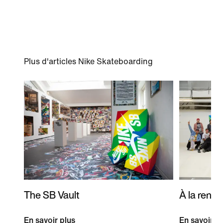
Plus d'articles Nike Skateboarding
The SB Vault
À la renco
En savoir plus
En savoir p