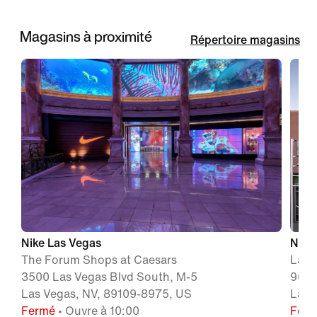
Magasins à proximité
Répertoire magasins
Nike Las Vegas
Nike
The Forum Shops at Caesars
Las 
3500 Las Vegas Blvd South, M-5
905 
Las Vegas, NV, 89109-8975, US
Las 
Fermé
• Ouvre à 10:00
Fer