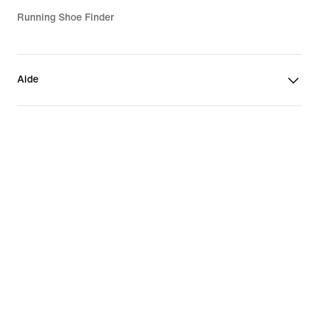
Running Shoe Finder
Aide
Entreprise
Promotions liées à la communauté
Suisse
©
2026
Nike, Inc. Tous droits réservés
Guides
Conditions d'utilisation