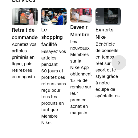
Devenir
Le
Experts
Retrait de
Membre
shopping
Nike
commande
Les
facilité
Bénéficie
Achetez vos
nouveaux
de conseils
articles
Essayez vos
Membres
en temps
préférés en
articles
sur la
réel sur le
ligne, puis
pendant
Nike App
sport et le
retirez-les
60 jours et
obtiennent
style grâce
en magasin.
profitez des
15 % de
à notre
retours sans
remise sur
équipe de
reçu pour
leur
spécialistes.
tous les
premier
produits en
achat en
tant que
magasin.
Membre
Nike.