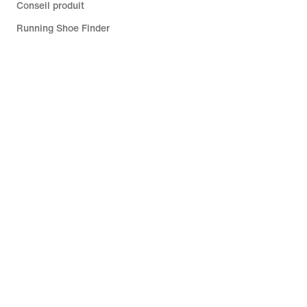
Conseil produit
Running Shoe Finder
Aide
Entreprise
Promotions liées à la communauté
Suisse
©
2026
Nike, Inc. Tous droits réservés
Guides