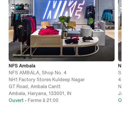
NFS Ambala
Nike
NFS AMBALA, Shop No. 4
Shop
NH1 Factory Stores Kuldeep Nagar
457L
GT Road, Ambala Cantt
Near
Ambala, Haryana, 133001, IN
Jala
Ouvert
• Ferme à 21:00
Ouve