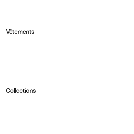
Homme
Toutes les chaussures
Chaussures NikeLab pour homme
Vêtements
Chaussures NikeLab
Femme
Homme
Tous les vêtements
Vêtements NikeLab pour homme
Collections
Vêtements NikeLab
Femme
Homme
Promotions NikeLab