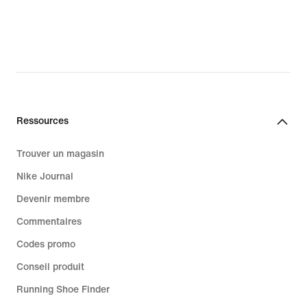
Promo NikeLab
NikeLab pour femme
Vêtements NikeLab pour femme
Chaussures NikeLab pour femme
Ressources
Trouver un magasin
Nike Journal
Devenir membre
Commentaires
Codes promo
Conseil produit
Running Shoe Finder