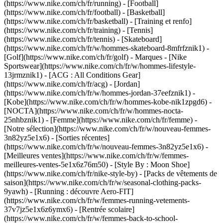
(https://www.nike.com/ch/fr/running) - [Football]
(https://www.nike.com/ch/fr/football) - [Basketball]
(https://www.nike.com/ch/fr/basketball) - [Training et renfo]
(https://www.nike.com/ch/fr/training) - [Tennis]
(https://www.nike.com/ch/fr/tennis) - [Skateboard]
(https://www.nike.com/ch/fr/w/hommes-skateboard-8mfrfznik1) -
[Golf](https://www.nike.com/ch/fr/golf)
- Marques - [Nike
Sportswear](https://www.nike.com/ch/fr/w/hommes-lifestyle-
13jrmznik1) - [ACG : All Conditions Gear]
(https://www.nike.com/ch/fr/acg) - [Jordan]
(https://www.nike.com/ch/fr/w/hommes-jordan-37eefznik1) -
[Kobe](https://www.nike.com/ch/fr/w/hommes-kobe-nik1zpgd6) -
[NOCTA](https://www.nike.com/ch/fr/w/hommes-nocta-
25nhbznik1) - [Femme](https://www.nike.com/ch/fr/femme) -
[Notre sélection](https://www.nike.com/ch/fr/w/nouveau-femmes-
3n82yz5e1x6) - [Sorties récentes]
(https://www.nike.com/ch/fr/w/nouveau-femmes-3n82yz5e1x6) -
[Meilleures ventes](https://www.nike.com/ch/fr/w/femmes-
meilleures-ventes-5e1x6z76m50) - [Style By : Moon Shoe]
(https://www.nike.com/ch/fr/nike-style-by) - [Packs de vêtements de
saison](https://www.nike.com/ch/fr/w/seasonal-clothing-packs-
9yawh) - [Running : découvre Aero-FIT]
(https://www.nike.com/ch/fr/w/femmes-running-vetements-
37v7jz5e1x6z6ymx6) - [Rentrée scolaire]
(https://www.nike.com/ch/fr/w/femmes-back-to-school-