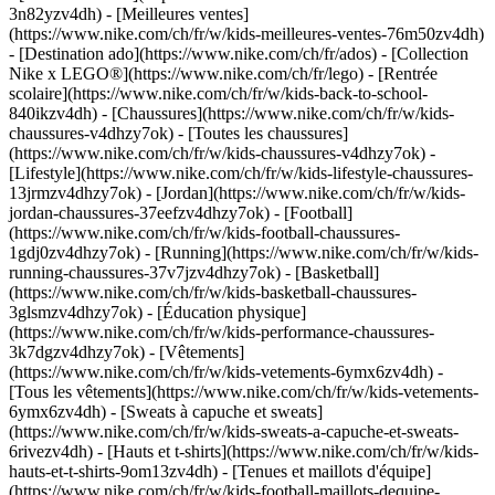
3n82yzv4dh) - [Meilleures ventes]
(https://www.nike.com/ch/fr/w/kids-meilleures-ventes-76m50zv4dh)
- [Destination ado](https://www.nike.com/ch/fr/ados) - [Collection
Nike x LEGO®](https://www.nike.com/ch/fr/lego) - [Rentrée
scolaire](https://www.nike.com/ch/fr/w/kids-back-to-school-
840ikzv4dh)
- [Chaussures](https://www.nike.com/ch/fr/w/kids-
chaussures-v4dhzy7ok) - [Toutes les chaussures]
(https://www.nike.com/ch/fr/w/kids-chaussures-v4dhzy7ok) -
[Lifestyle](https://www.nike.com/ch/fr/w/kids-lifestyle-chaussures-
13jrmzv4dhzy7ok) - [Jordan](https://www.nike.com/ch/fr/w/kids-
jordan-chaussures-37eefzv4dhzy7ok) - [Football]
(https://www.nike.com/ch/fr/w/kids-football-chaussures-
1gdj0zv4dhzy7ok) - [Running](https://www.nike.com/ch/fr/w/kids-
running-chaussures-37v7jzv4dhzy7ok) - [Basketball]
(https://www.nike.com/ch/fr/w/kids-basketball-chaussures-
3glsmzv4dhzy7ok) - [Éducation physique]
(https://www.nike.com/ch/fr/w/kids-performance-chaussures-
3k7dgzv4dhzy7ok)
- [Vêtements]
(https://www.nike.com/ch/fr/w/kids-vetements-6ymx6zv4dh) -
[Tous les vêtements](https://www.nike.com/ch/fr/w/kids-vetements-
6ymx6zv4dh) - [Sweats à capuche et sweats]
(https://www.nike.com/ch/fr/w/kids-sweats-a-capuche-et-sweats-
6rivezv4dh) - [Hauts et t-shirts](https://www.nike.com/ch/fr/w/kids-
hauts-et-t-shirts-9om13zv4dh) - [Tenues et maillots d'équipe]
(https://www.nike.com/ch/fr/w/kids-football-maillots-dequipe-