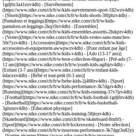
1gdj0z3a41ezv4dh) - [Survêtements]
(https://www.nike.com/ch/fr/w/kids-survetements-sport-1ll2wzv4dh)
- [Shorts](https://www.nike.com/ch/fr/w/kids-shorts-38fphzv4dh) -
[Pantalons et leggings](https://www.nike.com/ch/fr/w/kids-
pantalons-et-leggings-2kq19zv4dh) - [Ensembles]
(https://www.nike.com/ch/fr/w/kids-ensembles-assortis-2lukpzv4dh)
- [Vestes](https://www.nike.com/ch/fr/w/kids-vestes-sans-manches-
50r7yzv4dh) - [Accessoires](https://www.nike.com/ch/fr/w/kids-
accessoires-et-equipement-awwpwzv4dh)
- [Pour enfant par âge]
(https://www.nike.com/ch/fr/w/kids-v4dh) - [Ado (13-17 ans)]
(https://www.nike.com/ch/fr/w/teen-collection-6hgue) - [Pré-ado (7-
12 ans)](https://www.nike.com/ch/fr/w/youth-kids-agibjzv4dh) -
[Enfant (3-7 ans)](https://www.nike.com/ch/fr/w/enfant-kids-
6dacezv4dh) - [Bébé et tout-petit (0-3 ans)]
(https://www.nike.com/ch/fr/w/bebe-kids-2j488zv4dh)
- [Sport]
(https://www.nike.com/ch/fr/w/kids-performance-3k7dgzv4dh) -
[Running](https://www.nike.com/ch/fr/w/kids-running-37v7jzv4dh)
- [Football](https://www.nike.com/ch/fr/w/kids-football-1gdj0zv4dh)
- [Basketball](https://www.nike.com/ch/fr/w/kids-basketball-
3glsmzv4dh) - [Éducation physique]
(https://www.nike.com/ch/fr/w/kids-training-58jtozv4dh) -
[Skateboard](https://www.nike.com/ch/fr/w/skateboard-8mfrf) -
[Sport](https://www.nike.com/ch/fr/lockerroom) - [Notre sélection]
(https://www.nike.com/ch/fr/w/nouveau-performance-3k7dgz3n82y)
- [Sorties récentes](https://www.nike.com/ch/fr/w/nouveau-