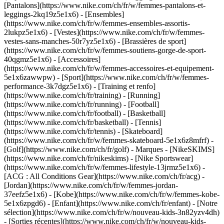
[Pantalons](https://www.nike.com/ch/fr/w/femmes-pantalons-et-
leggings-2kq19z5e1x6) - [Ensembles]
(https://www.nike.com/ch/fr/w/femmes-ensembles-assortis-
2lukpz5e1x6) - [Vestes](https://www.nike.com/ch/fr/w/femmes-
vestes-sans-manches-50r7yz5e1x6) - [Brassières de sport]
(https://www.nike.com/ch/fr/w/femmes-soutiens-gorge-de-sport-
40qgmz5e1x6) - [Accessoires]
(https://www.nike.com/ch/fr/w/femmes-accessoires-et-equipement-
5e1x6zawwpw)
- [Sport](https://www.nike.com/ch/fr/w/femmes-
performance-3k7dgz5e1x6) - [Training et renfo]
(https://www.nike.com/ch/fr/training) - [Running]
(https://www.nike.com/ch/fr/running) - [Football]
(https://www.nike.com/ch/fr/football) - [Basketball]
(https://www.nike.com/ch/fr/basketball) - [Tennis]
(https://www.nike.com/ch/fr/tennis) - [Skateboard]
(https://www.nike.com/ch/fr/w/femmes-skateboard-5e1x6z8mfrf) -
[Golf](https://www.nike.com/ch/fr/golf)
- Marques - [NikeSKIMS]
(https://www.nike.com/ch/fr/nikeskims) - [Nike Sportswear]
(https://www.nike.com/ch/fr/w/femmes-lifestyle-13jrmz5e1x6) -
[ACG : All Conditions Gear](https://www.nike.com/ch/fr/acg) -
[Jordan](https://www.nike.com/ch/fr/w/femmes-jordan-
37eefz5e1x6) - [Kobe](https://www.nike.com/ch/fr/w/femmes-kobe-
5e1x6zpgd6) - [Enfant](https://www.nike.com/ch/fr/enfant) - [Notre
sélection](https://www.nike.com/ch/fr/w/nouveau-kids-3n82yzv4dh)
- [Sorties récentes](https://www.nike.com/ch/fr/w/nouveau-kids-