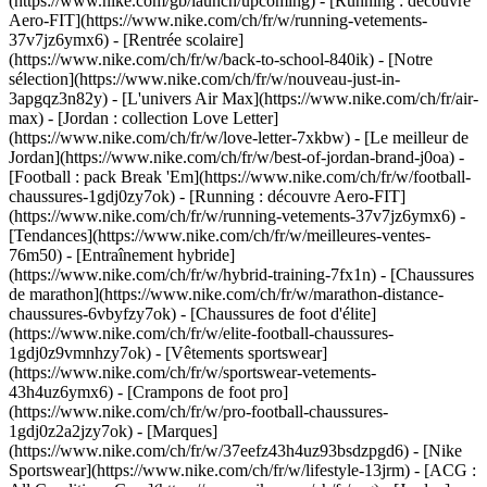
(https://www.nike.com/gb/launch/upcoming) - [Running : découvre
Aero-FIT](https://www.nike.com/ch/fr/w/running-vetements-
37v7jz6ymx6) - [Rentrée scolaire]
(https://www.nike.com/ch/fr/w/back-to-school-840ik)
- [Notre
sélection](https://www.nike.com/ch/fr/w/nouveau-just-in-
3apgqz3n82y) - [L'univers Air Max](https://www.nike.com/ch/fr/air-
max) - [Jordan : collection Love Letter]
(https://www.nike.com/ch/fr/w/love-letter-7xkbw) - [Le meilleur de
Jordan](https://www.nike.com/ch/fr/w/best-of-jordan-brand-j0oa) -
[Football : pack Break 'Em](https://www.nike.com/ch/fr/w/football-
chaussures-1gdj0zy7ok) - [Running : découvre Aero-FIT]
(https://www.nike.com/ch/fr/w/running-vetements-37v7jz6ymx6)
-
[Tendances](https://www.nike.com/ch/fr/w/meilleures-ventes-
76m50) - [Entraînement hybride]
(https://www.nike.com/ch/fr/w/hybrid-training-7fx1n) - [Chaussures
de marathon](https://www.nike.com/ch/fr/w/marathon-distance-
chaussures-6vbyfzy7ok) - [Chaussures de foot d'élite]
(https://www.nike.com/ch/fr/w/elite-football-chaussures-
1gdj0z9vmnhzy7ok) - [Vêtements sportswear]
(https://www.nike.com/ch/fr/w/sportswear-vetements-
43h4uz6ymx6) - [Crampons de foot pro]
(https://www.nike.com/ch/fr/w/pro-football-chaussures-
1gdj0z2a2jzy7ok)
- [Marques]
(https://www.nike.com/ch/fr/w/37eefz43h4uz93bsdzpgd6) - [Nike
Sportswear](https://www.nike.com/ch/fr/w/lifestyle-13jrm) - [ACG :