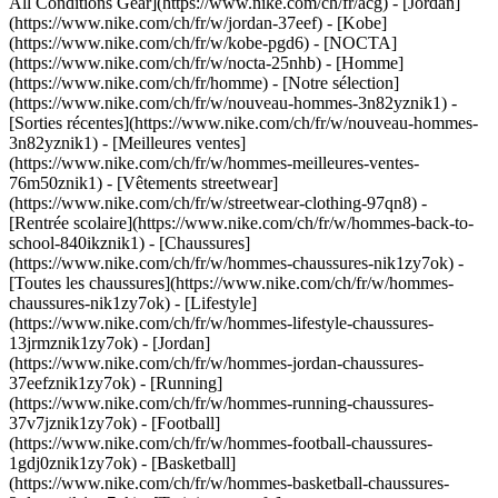
All Conditions Gear](https://www.nike.com/ch/fr/acg) - [Jordan]
(https://www.nike.com/ch/fr/w/jordan-37eef) - [Kobe]
(https://www.nike.com/ch/fr/w/kobe-pgd6) - [NOCTA]
(https://www.nike.com/ch/fr/w/nocta-25nhb) - [Homme]
(https://www.nike.com/ch/fr/homme) - [Notre sélection]
(https://www.nike.com/ch/fr/w/nouveau-hommes-3n82yznik1) -
[Sorties récentes](https://www.nike.com/ch/fr/w/nouveau-hommes-
3n82yznik1) - [Meilleures ventes]
(https://www.nike.com/ch/fr/w/hommes-meilleures-ventes-
76m50znik1) - [Vêtements streetwear]
(https://www.nike.com/ch/fr/w/streetwear-clothing-97qn8) -
[Rentrée scolaire](https://www.nike.com/ch/fr/w/hommes-back-to-
school-840ikznik1)
- [Chaussures]
(https://www.nike.com/ch/fr/w/hommes-chaussures-nik1zy7ok) -
[Toutes les chaussures](https://www.nike.com/ch/fr/w/hommes-
chaussures-nik1zy7ok) - [Lifestyle]
(https://www.nike.com/ch/fr/w/hommes-lifestyle-chaussures-
13jrmznik1zy7ok) - [Jordan]
(https://www.nike.com/ch/fr/w/hommes-jordan-chaussures-
37eefznik1zy7ok) - [Running]
(https://www.nike.com/ch/fr/w/hommes-running-chaussures-
37v7jznik1zy7ok) - [Football]
(https://www.nike.com/ch/fr/w/hommes-football-chaussures-
1gdj0znik1zy7ok) - [Basketball]
(https://www.nike.com/ch/fr/w/hommes-basketball-chaussures-