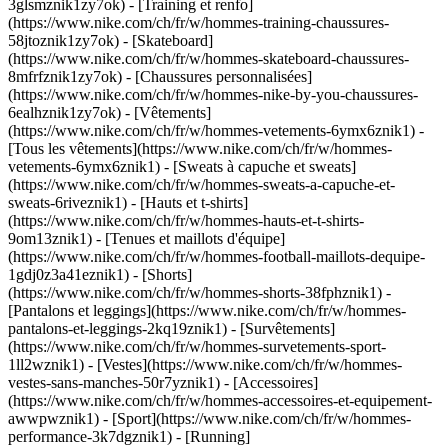
3glsmznik1zy7ok) - [Training et renfo]
(https://www.nike.com/ch/fr/w/hommes-training-chaussures-
58jtoznik1zy7ok) - [Skateboard]
(https://www.nike.com/ch/fr/w/hommes-skateboard-chaussures-
8mfrfznik1zy7ok) - [Chaussures personnalisées]
(https://www.nike.com/ch/fr/w/hommes-nike-by-you-chaussures-
6ealhznik1zy7ok)
- [Vêtements]
(https://www.nike.com/ch/fr/w/hommes-vetements-6ymx6znik1) -
[Tous les vêtements](https://www.nike.com/ch/fr/w/hommes-
vetements-6ymx6znik1) - [Sweats à capuche et sweats]
(https://www.nike.com/ch/fr/w/hommes-sweats-a-capuche-et-
sweats-6riveznik1) - [Hauts et t-shirts]
(https://www.nike.com/ch/fr/w/hommes-hauts-et-t-shirts-
9om13znik1) - [Tenues et maillots d'équipe]
(https://www.nike.com/ch/fr/w/hommes-football-maillots-dequipe-
1gdj0z3a41eznik1) - [Shorts]
(https://www.nike.com/ch/fr/w/hommes-shorts-38fphznik1) -
[Pantalons et leggings](https://www.nike.com/ch/fr/w/hommes-
pantalons-et-leggings-2kq19znik1) - [Survêtements]
(https://www.nike.com/ch/fr/w/hommes-survetements-sport-
1ll2wznik1) - [Vestes](https://www.nike.com/ch/fr/w/hommes-
vestes-sans-manches-50r7yznik1) - [Accessoires]
(https://www.nike.com/ch/fr/w/hommes-accessoires-et-equipement-
awwpwznik1)
- [Sport](https://www.nike.com/ch/fr/w/hommes-
performance-3k7dgznik1) - [Running]