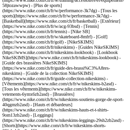
(https://www.nike.com/ch/fr/w/training-accessoires-et-equipement-
58jtozawwpw)
- [Plus de sports]
(https://www.nike.com/ch/fr/w/performance-3k7dg) - [Tous les
sports](https://www.nike.com/ch/fr/w/performance-3k7dg) -
[Basketball](https://www.nike.com/ch/fr/basketball) - [Extérieur]
(https://www.nike.com/ch/fr/w/acg-93bsd) - [Tennis]
(https://www.nike.com/ch/fr/tennis) - [Nike SB]
(https://www.nike.com/ch/fr/w/skateboard-8mfrf) - [Golf]
(https://www.nike.com/ch/fr/golf) - [NikeSKIMS]
(https://www.nike.com/ch/fr/nikeskims) - [Guides NikeSKIMS]
(https://www.nike.com/ch/fr/nikeskims-lookbook) - [Lookbook
NikeSKIMS](https://www.nike.com/ch/fr/nikeskims-lookbook) -
[Guide des brassières NikeSKIMS]
(https://www.nike.com/ch/fr/guide-des-brassi%C3%A8res-
nikeskims) - [Guide de la collection NikeSKIMS]
(https://www.nike.com/ch/fr/guide-collection-nikeskims)
-
[Vêtements](https://www.nike.com/ch/fr/w/nikeskims-b2asd) -
[Tous les vêtements](https://www.nike.com/ch/fr/w/nikeskims-
vetements-6ymx6zb2asd) - [Brassières]
(https://www.nike.com/ch/fr/w/nikeskims-soutiens-gorge-de-sport-
40qgmzb2asd) - [Hauts et débardeurs]
(https://www.nike.com/ch/fr/w/nikeskims-hauts-et-t-shirts-
9om13zb2asd) - [Leggings]
(https://www.nike.com/ch/fr/w/nikeskims-leggings-29sh2zb2asd) -
[Shorts](https://www.nike.com/ch/fr/w/nikeskims-shorts-