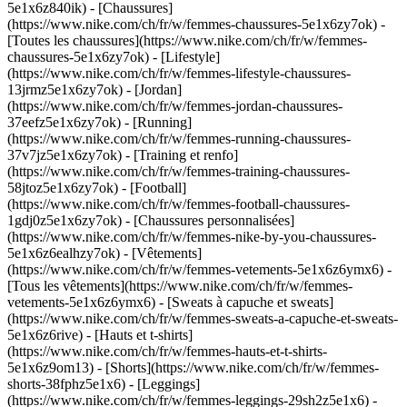
5e1x6z840ik)
- [Chaussures]
(https://www.nike.com/ch/fr/w/femmes-chaussures-5e1x6zy7ok) -
[Toutes les chaussures](https://www.nike.com/ch/fr/w/femmes-
chaussures-5e1x6zy7ok) - [Lifestyle]
(https://www.nike.com/ch/fr/w/femmes-lifestyle-chaussures-
13jrmz5e1x6zy7ok) - [Jordan]
(https://www.nike.com/ch/fr/w/femmes-jordan-chaussures-
37eefz5e1x6zy7ok) - [Running]
(https://www.nike.com/ch/fr/w/femmes-running-chaussures-
37v7jz5e1x6zy7ok) - [Training et renfo]
(https://www.nike.com/ch/fr/w/femmes-training-chaussures-
58jtoz5e1x6zy7ok) - [Football]
(https://www.nike.com/ch/fr/w/femmes-football-chaussures-
1gdj0z5e1x6zy7ok) - [Chaussures personnalisées]
(https://www.nike.com/ch/fr/w/femmes-nike-by-you-chaussures-
5e1x6z6ealhzy7ok)
- [Vêtements]
(https://www.nike.com/ch/fr/w/femmes-vetements-5e1x6z6ymx6) -
[Tous les vêtements](https://www.nike.com/ch/fr/w/femmes-
vetements-5e1x6z6ymx6) - [Sweats à capuche et sweats]
(https://www.nike.com/ch/fr/w/femmes-sweats-a-capuche-et-sweats-
5e1x6z6rive) - [Hauts et t-shirts]
(https://www.nike.com/ch/fr/w/femmes-hauts-et-t-shirts-
5e1x6z9om13) - [Shorts](https://www.nike.com/ch/fr/w/femmes-
shorts-38fphz5e1x6) - [Leggings]
(https://www.nike.com/ch/fr/w/femmes-leggings-29sh2z5e1x6) -