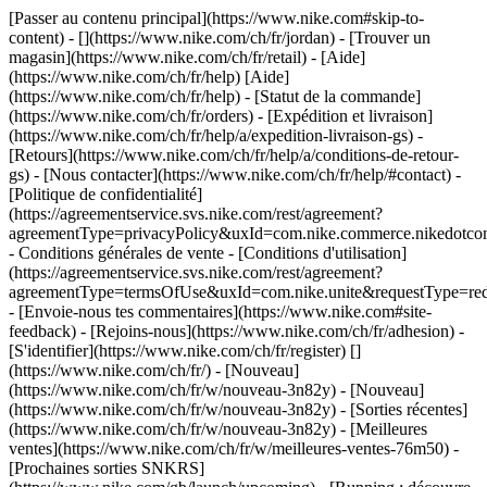
[Passer au contenu principal](https://www.nike.com#skip-to-
content) - [](https://www.nike.com/ch/fr/jordan)
- [Trouver un
magasin](https://www.nike.com/ch/fr/retail) - [Aide]
(https://www.nike.com/ch/fr/help) [Aide]
(https://www.nike.com/ch/fr/help) - [Statut de la commande]
(https://www.nike.com/ch/fr/orders) - [Expédition et livraison]
(https://www.nike.com/ch/fr/help/a/expedition-livraison-gs) -
[Retours](https://www.nike.com/ch/fr/help/a/conditions-de-retour-
gs) - [Nous contacter](https://www.nike.com/ch/fr/help/#contact) -
[Politique de confidentialité]
(https://agreementservice.svs.nike.com/rest/agreement?
agreementType=privacyPolicy&uxId=com.nike.commerce.nikedotco
- Conditions générales de vente - [Conditions d'utilisation]
(https://agreementservice.svs.nike.com/rest/agreement?
agreementType=termsOfUse&uxId=com.nike.unite&requestType=redi
- [Envoie-nous tes commentaires](https://www.nike.com#site-
feedback) - [Rejoins-nous](https://www.nike.com/ch/fr/adhesion) -
[S'identifier](https://www.nike.com/ch/fr/register)
[]
(https://www.nike.com/ch/fr/) - [Nouveau]
(https://www.nike.com/ch/fr/w/nouveau-3n82y) - [Nouveau]
(https://www.nike.com/ch/fr/w/nouveau-3n82y) - [Sorties récentes]
(https://www.nike.com/ch/fr/w/nouveau-3n82y) - [Meilleures
ventes](https://www.nike.com/ch/fr/w/meilleures-ventes-76m50) -
[Prochaines sorties SNKRS]