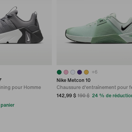
+
6
7
Nike Metcon 10
aining pour Homme
Chaussure d'entraînement pour 
142,99 $
190 $
24 % de réductio
 panier