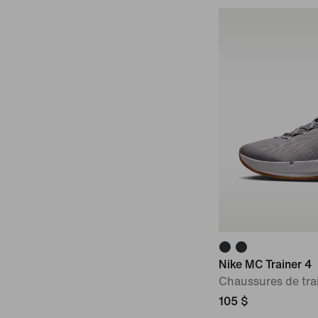
Type de coupe des
chaussures
Largeur
Nike MC Trainer 4
Chaussures de tr
105 $