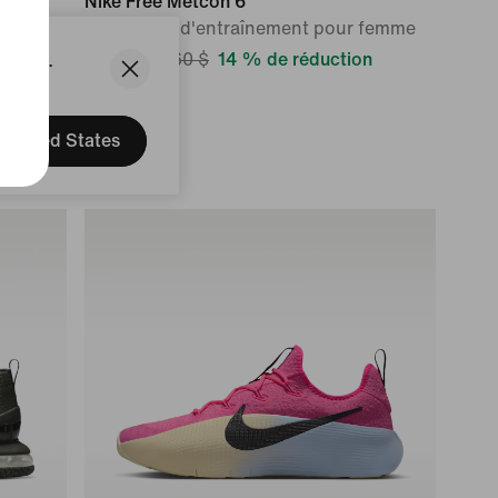
Nike Free Metcon 6
Chaussure d'entraînement pour femme
States.
136,99 $
160 $
14 % de réduction
United States