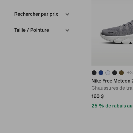
Rechercher par prix
Taille / Pointure
Marque
Collections
+
3
Metcon
Nike Free Metcon 
Monarch
Chaussures de tr
Nike Free RN
160 $
Nike Mind
25 % de rabais au
Sport
(
1
)