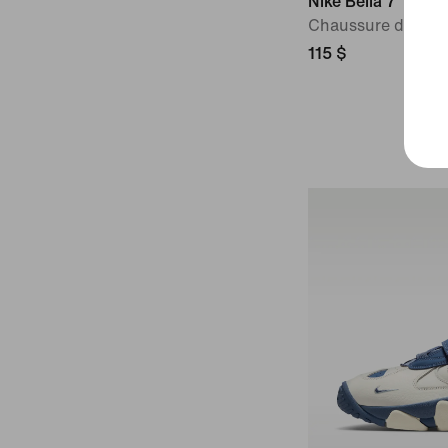
Nike Bella 7
Chaussure d'entr
115 $