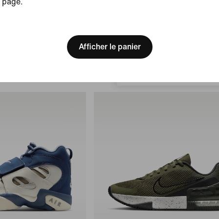
page.
NikeSKIMS Rift Mesh
aînement pour femme
[ Code: D1B61E47 ]
Chaussure pour femme
We think you are in United 
185 $
Update your location?
Afficher le panier
Canada