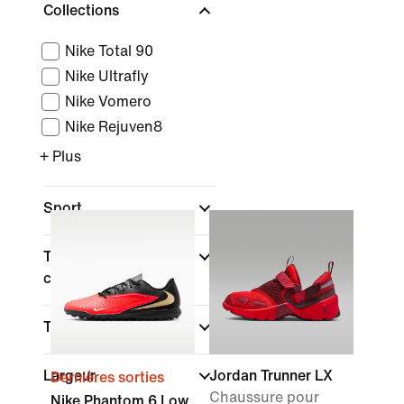
Collections
Nike Total 90
Nike Ultrafly
Nike Vomero
Nike Rejuven8
+ Plus
Sport
Type de coupe des
chaussures
Type de fermeture
Largeur
Jordan Trunner LX
Dernières sorties
Chaussure pour
Nike Phantom 6 Low