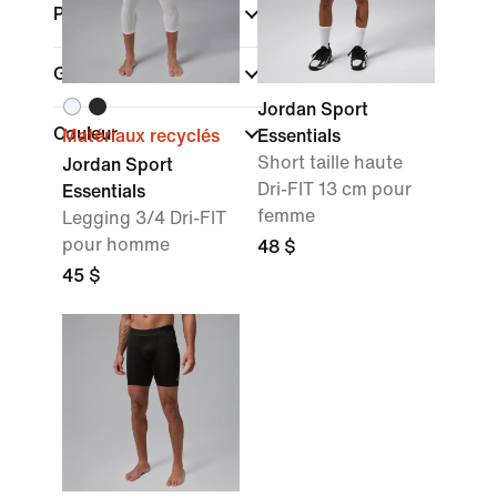
Promotions et offres
Genre
Jordan Sport
Couleur
Matériaux recyclés
Essentials
Short taille haute
Jordan Sport
Dri-FIT 13 cm pour
Essentials
femme
Legging 3/4 Dri-FIT
pour homme
48 $
45 $