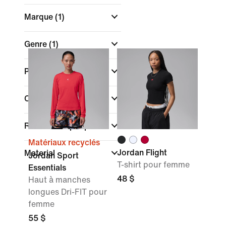
Marque
(1)
Genre
(1)
Promotions et offres
Couleur
Rechercher par prix
Matériaux recyclés
Jordan Flight
Material
Jordan Sport
T-shirt pour femme
Essentials
48 $
Haut à manches
longues Dri-FIT pour
femme
55 $