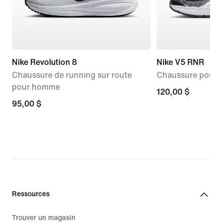
Nike Revolution 8
Nike V5 RNR
Chaussure de running sur route
Chaussure pour
pour homme
120,00 $
120,00 $
95,00 $
95,00 $
Ressources
Trouver un magasin