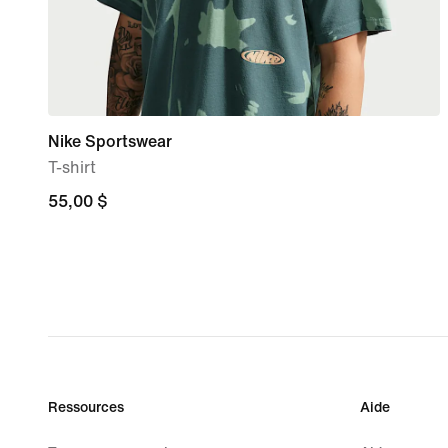
Nike Sportswear
T-shirt
55,00 $
55,00 $
Ressources
Aide