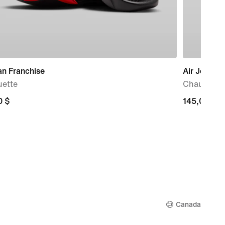
an Franchise
Air Jordan
uette
Chaussure 
0 $
0 $
145,00 $
145,00 $
Canada