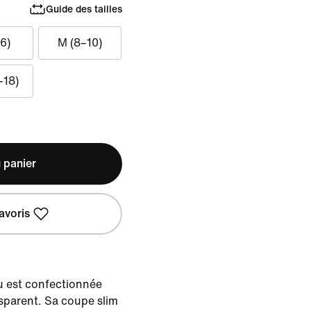
Guide des tailles
6)
M (8–10)
–18)
 panier
avoris
u est confectionnée
nsparent. Sa coupe slim