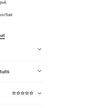
qué.
oo/Sail
uit
tuits