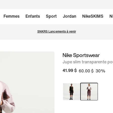
Femmes
Enfants
Sport
Jordan
NikeSKIMS
N
SNKRS Lancements à venir
Nike Sportswear
image 1
sur
Jupe slim transparente p
6
41.99 $
60.00 $
30%