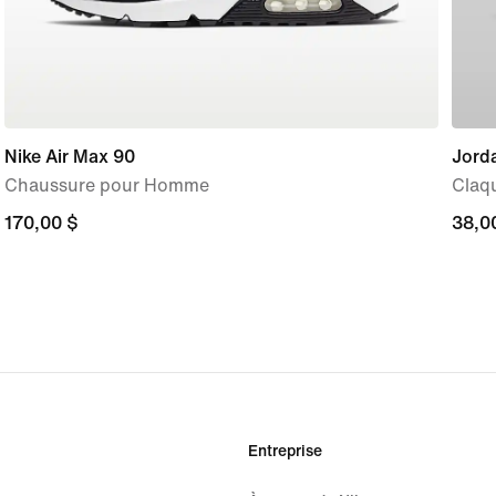
Nike Air Max 90
Jord
Chaussure pour Homme
Claq
170,00 $
170,00 $
38,0
38,0
Entreprise