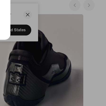
States.
United States