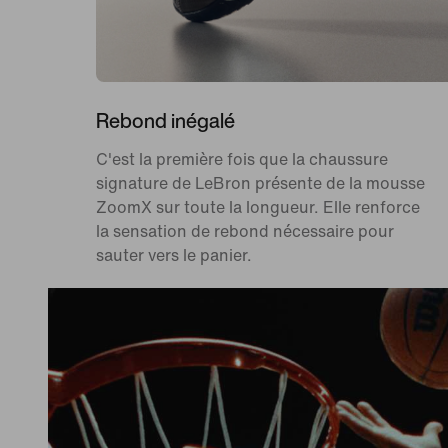
Rebond inégalé
C'est la première fois que la chaussure
signature de LeBron présente de la mousse
ZoomX sur toute la longueur. Elle renforce
la sensation de rebond nécessaire pour
sauter vers le panier.