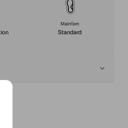
Maintien
tion
Standard