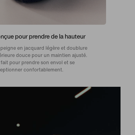
nçue pour prendre de la hauteur
peigne en jacquard légère et doublure
érieure douce pour un maintien ajusté.
fait pour prendre son envol et se
ceptionner confortablement.