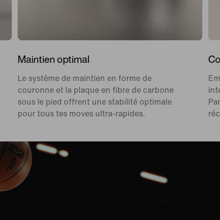
Maintien optimal
Co
Le système de maintien en forme de
Em
couronne et la plaque en fibre de carbone
int
sous le pied offrent une stabilité optimale
Par
pour tous tes moves ultra-rapides.
ré