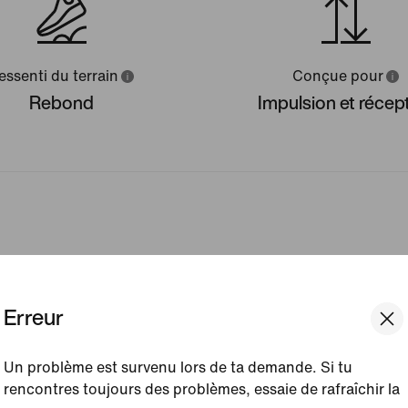
essenti du terrain
Conçue pour
Rebond
Impulsion et récep
ts puissants et une sensation
Erreur
optimal du pied et des
Un problème est survenu lors de ta demande. Si tu
rencontres toujours des problèmes, essaie de rafraîchir la
pour encore plus de maintien.