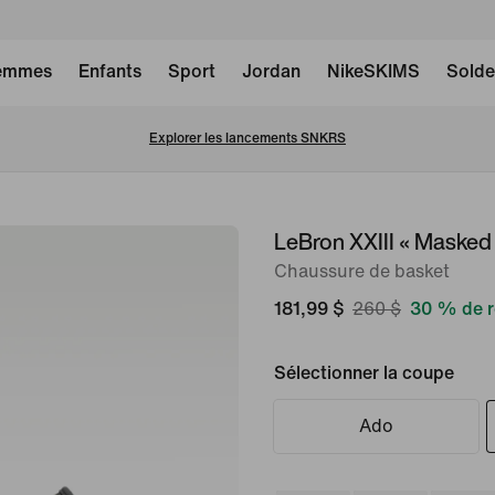
emmes
Enfants
Sport
Jordan
NikeSKIMS
Solde
Soldes de la rentrée: 25% de rabais sur une sélection de nouveaux articles  
LeBron XXIII « Maske
image 1
sur
Chaussure de basket
15
181,99 $
260 $
30 % de r
Sélectionner la coupe
Ado