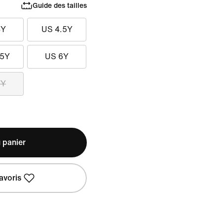
Guide des tailles
4Y
US 4.5Y
.5Y
US 6Y
7Y
 panier
avoris