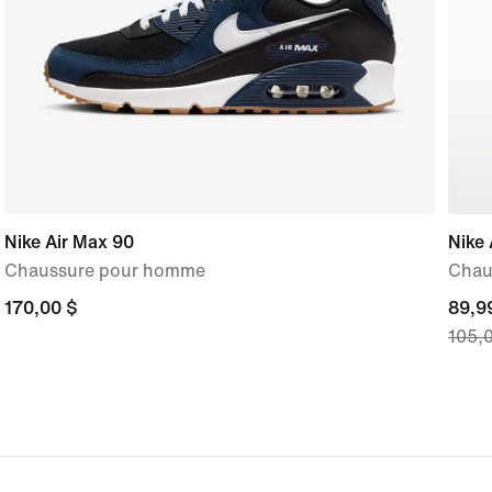
Nike Air Max 90
Nike 
Chaussure pour homme
Chau
170,00 $
170,00 $
curre
89,9
105,
price
89,99
origi
price
105,