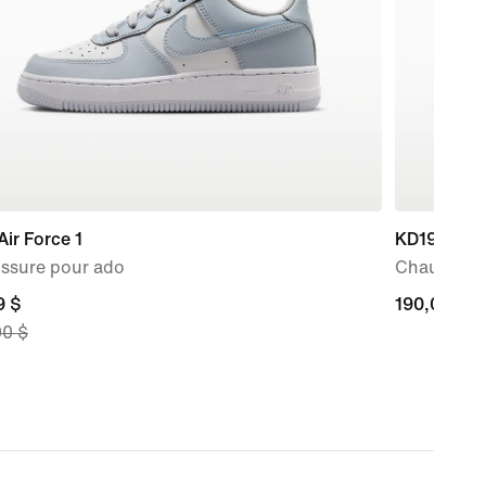
Air Force 1
KD19 "Purp
ssure pour ado
Chaussure 
nt
9 $
190,00 $
190,00 $
00 $
 $,
nal
00 $