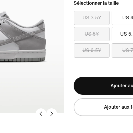
Sélectionner la taille
US 3.5Y
US 
US 5Y
US 5
US 6.5Y
US 
Ajouter au
Ajouter aux f