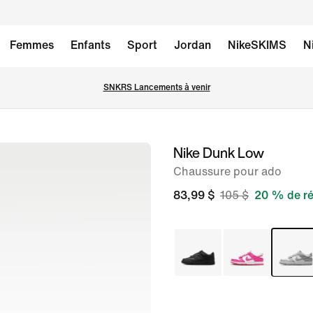
Femmes
Enfants
Sport
Jordan
NikeSKIMS
N
SNKRS Lancements à venir
Nike Dunk Low
image 1
sur
Chaussure pour ado
8
83,99 $
105 $
20 % de ré