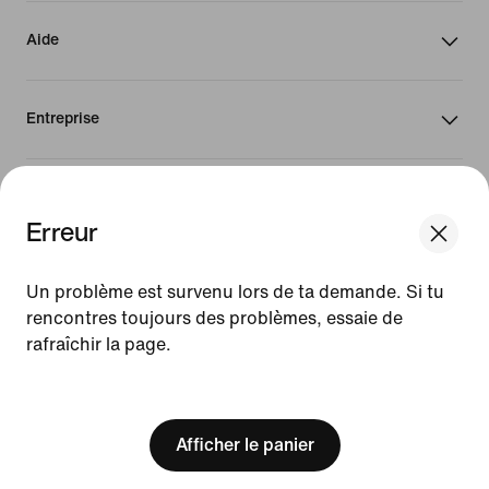
Aide
Entreprise
Canada
Erreur
We think you are in United States.
©
2026
Nike, Inc. Tous droits réservés
Update your location?
Un problème est survenu lors de ta demande. Si tu
Conditions d'utilisation
rencontres toujours des problèmes, essaie de
Conditions générales de vente
Informations sur l'entreprise
rafraîchir la page.
Canada
United States
Politique de confidentialité et de gestion des cookies
[ Code: D1B61E47 ]
Paramètres de confidentialité et des cookies
Afficher le panier