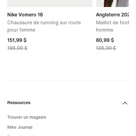
Nike Vomero 18
Angleterre 2026 
Chaussure de running sur route
Maillot de foot Ni
pour femme
homme
current
151,99 $
current
80,99 $
190,00 $
135,00 $
price
price
151,99 $,
80,99 $,
original
original
price
price
190,00 $
135,00 $
Ressources
Trouver un magasin
Nike Journal