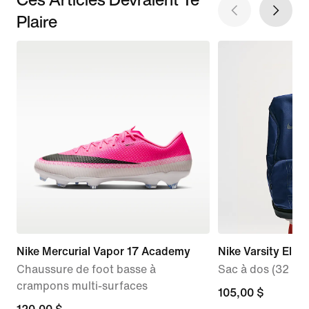
Plaire
Nike Mercurial Vapor 17 Academy
Nike Varsity Elite
Chaussure de foot basse à
Sac à dos (32 L)
crampons multi-surfaces
105,00 $
105,00 $