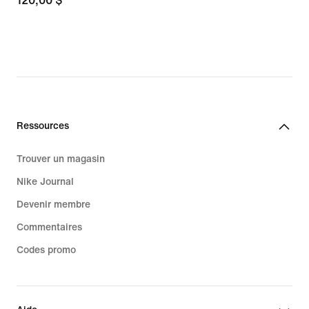
120,00 $
120,00 $
Ressources
Trouver un magasin
Nike Journal
Devenir membre
Commentaires
Codes promo