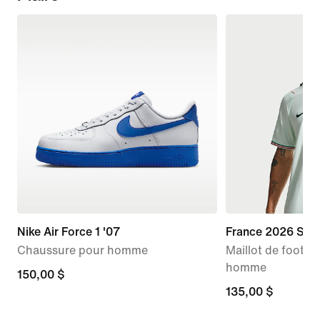
Nike Air Force 1 '07
France 2026 Stad
Chaussure pour homme
Maillot de foot Ni
homme
150,00 $
150,00 $
135,00 $
135,00 $