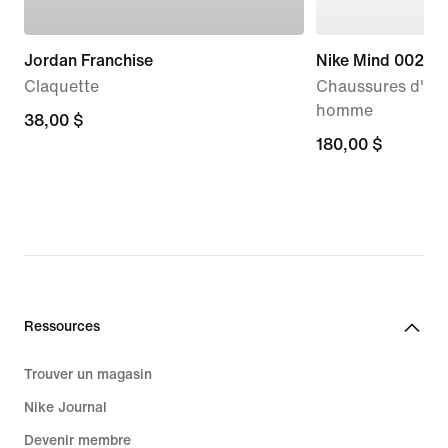
Jordan Franchise
Nike Mind 002
Claquette
Chaussures d'av
homme
38,00 $
38,00 $
180,00 $
180,00 $
Ressources
Trouver un magasin
Nike Journal
Devenir membre