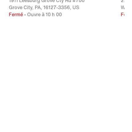
1911 Leesburg Grove Cty Rd #700
2200
Grove City, PA, 16127-3356, US
Wash
Fermé
• Ouvre à 10 h 00
Fer