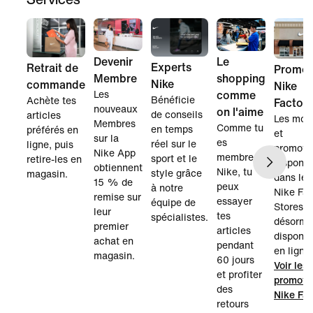
Devenir
Le
Experts
Retrait de
Promot
Membre
shopping
Nike
commande
Nike
Les
comme
Bénéficie
Achète tes
Factor
nouveaux
on l'aime
de conseils
articles
Les mod
Membres
Comme tu
en temps
préférés en
et
sur la
es
réel sur le
ligne, puis
promoti
Nike App
membre
sport et le
retire-les en
disponib
obtiennent
Nike, tu
style grâce
magasin.
dans les
15 % de
peux
à notre
Nike Fac
remise sur
essayer
équipe de
Stores s
leur
tes
spécialistes.
désorma
premier
articles
disponib
achat en
pendant
en ligne.
magasin.
60 jours
Voir les
et profiter
promoti
des
Nike Fac
retours