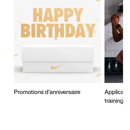
Promotions d'anniversaire
Applicati
training g