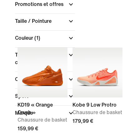
Promotions et offres
Taille / Pointure
Couleur
(1)
Type de coupe des
chaussures
Collections
Sport
KD19 « Orange
Kobe 9 Low Protro
Crush »
Chaussure de basket
Marque
Chaussure de basket
179,99 €
159,99 €