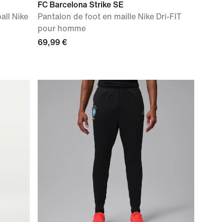
FC Barcelona Strike SE
all Nike
Pantalon de foot en maille Nike Dri-FIT
pour homme
69,99 €