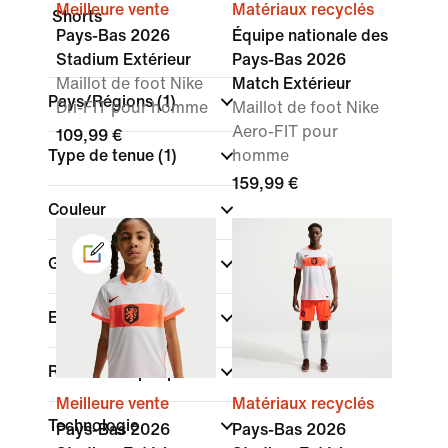
Meilleure vente
Matériaux recyclés
Shorts
Pays-Bas 2026
Équipe nationale des
Stadium Extérieur
Pays-Bas 2026
Maillot de foot Nike
Match Extérieur
Pays/Régions
(1)
Dri-FIT pour homme
Maillot de foot Nike
Aero-FIT pour
109,99 €
Type de tenue
(1)
homme
159,99 €
Couleur
Genre
Enfant
Rechercher par prix
Meilleure vente
Matériaux recyclés
Technologie
Pays-Bas 2026
Pays-Bas 2026