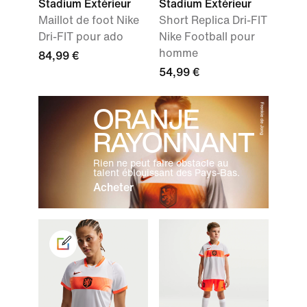
Stadium Extérieur
Stadium Extérieur
Maillot de foot Nike
Short Replica Dri-FIT
Dri-FIT pour ado
Nike Football pour
homme
84,99 €
54,99 €
ORANJE
RAYONNANT
Rien ne peut faire obstacle au
talent éblouissant des Pays-Bas.
Acheter