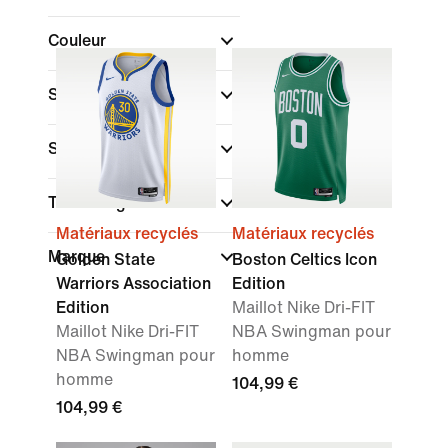
Couleur
Sport
Style
Technologie
Matériaux recyclés
Matériaux recyclés
Marque
Golden State
Boston Celtics Icon
Warriors Association
Edition
Edition
Maillot Nike Dri-FIT
Maillot Nike Dri-FIT
NBA Swingman pour
NBA Swingman pour
homme
homme
104,99 €
104,99 €