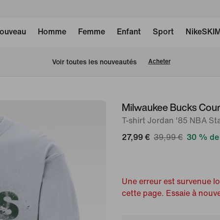
ouveau
Homme
Femme
Enfant
Sport
NikeSKI
 Voir toutes les nouveautés
Acheter
Milwaukee Bucks Cour
image 1
sur
T-shirt Jordan '85 NBA S
2
27,99 €
39,99 €
30 % de 
Une erreur est survenue l
cette page. Essaie à nouv