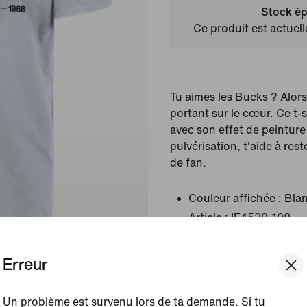
Stock ép
Ce produit est actuel
Tu aimes les Bucks ? Alors
portant sur le cœur. Ce t-
avec son effet de peintur
pulvérisation, t'aide à res
de fan.
Couleur affichée :
Bla
Article :
IF4529-100
Erreur
Afficher les détails du prod
Taille et coupe
Un problème est survenu lors de ta demande. Si tu