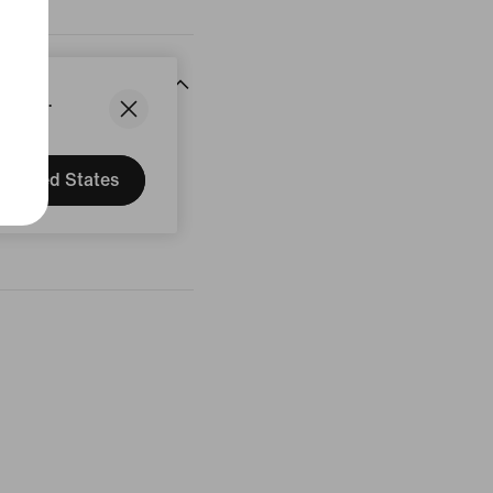
States.
United States