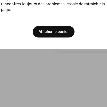
rencontres toujours des problèmes, essaie de rafraîchir la
page.
Avis (erreur)
[ Code: D1B61E47 ]
We think you are in United 
Update your location?
Afficher le panier
Aucun avis
Belgique
Rédiger un avis