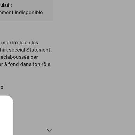
uisé :
lement indisponible
 montre-le en les
shirt spécial Statement,
e éclaboussée par
ter à fond dans ton rôle
nc
uit