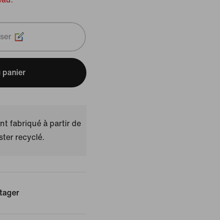
ser
 panier
t fabriqué à partir de
ster recyclé.
tager