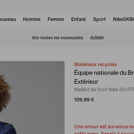
ouveau
Homme
Femme
Enfant
Sport
NikeSKI
 Voir toutes les nouveautés
Acheter
Matériaux recyclés
image 1
Équipe nationale du B
sur
Extérieur
6
Maillot de foot Nike Dri-F
109,99 €
Une erreur est survenue l
cette page. Essaie à nouv