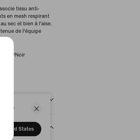
ssocie tissu anti-
ts en mesh respirant
au sec et bien à l'aise.
a tenue de l'équipe
Royal/Noir
uit
n
States.
ntaires
United States