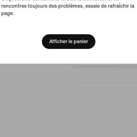
rencontres toujours des problèmes, essaie de rafraîchir la
Afficher les détails du prod
page.
Avis (erreur)
[ Code: D1B61E47 ]
We think you are in United 
Update your location?
Afficher le panier
Aucun avis
Belgique
Rédiger un avis