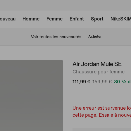
ouveau
Homme
Femme
Enfant
Sport
NikeSKI
 Voir toutes les nouveautés
Acheter
Air Jordan Mule SE
image 1
sur
Chaussure pour femme
7
111,99 €
159,99 €
30 % d
Une erreur est survenue l
cette page. Essaie à nouv