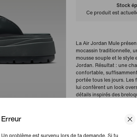
Stock ép
Ce produit est actuel
La Air Jordan Mule prése
mocassin traditionnelle, 
mousse souple et le style
Jordan. Résultat : une cha
confortable, suffisamment
portée tous les jours. Les
lui confèrent un look overs
détails inspirés des brelo
touche de fantaisie.
Erreur
Couleur affichée :
Anth
Article :
IO7702-001
Un problème est survenu lors de ta demande. Si tu