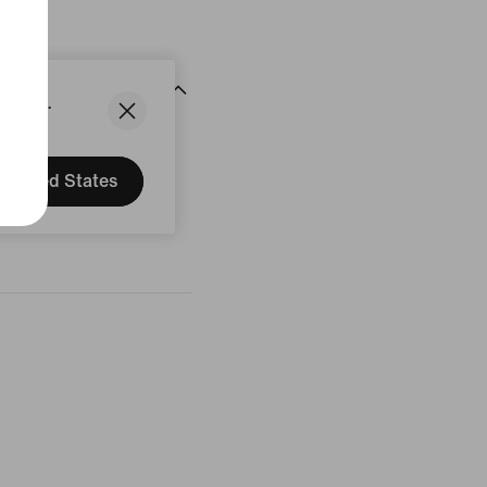
uit
States.
United States