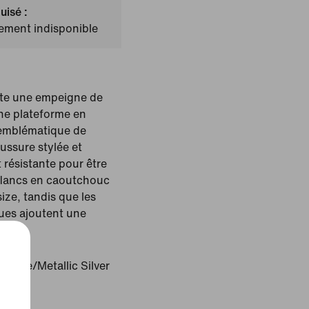
uisé :
lement indisponible
nte une empeigne de
une plateforme en
 emblématique de
ussure stylée et
 résistante pour être
 flancs en caoutchouc
ize, tandis que les
ques ajoutent une
racite/Metallic Silver