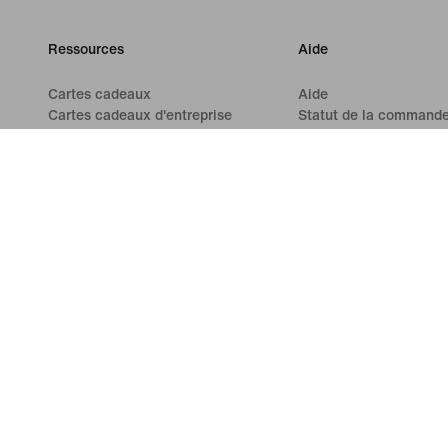
Ressources
Aide
Cartes cadeaux
Aide
Cartes cadeaux d'entreprise
Statut de la command
Trouver un magasin
Expédition et livraison
Nike Journal
Retours
Devenir membre
Modes de paiement
Commentaires
Nous contacter
Codes promo
Avis
Conseil produit
Running Shoe Finder
©
2026
Nike, Inc. Tous droits réservés
Guides
Conditions d
Paramètres de confidentialité et des cookies