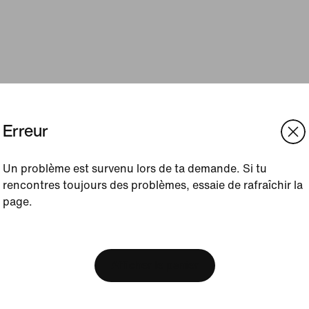
Erreur
Un problème est survenu lors de ta demande. Si tu
rencontres toujours des problèmes, essaie de rafraîchir la
page.
[ Code: D1B61E47 ]
We think you are in United 
Update your location?
Afficher le panier
Belgique