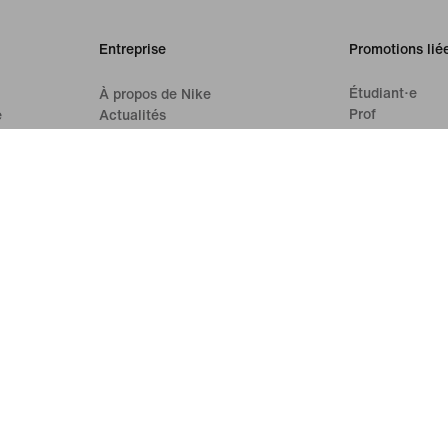
Entreprise
Promotions lié
Étudiant·e
À propos de Nike
Prof
e
Actualités
Carrières
Investisseurs
Développement durable
Accessibilité
Déclaration d'accessibilité
Mission
Nike Coaching
'utilisation
Conditions générales de vente
Mentions légales
Politique 