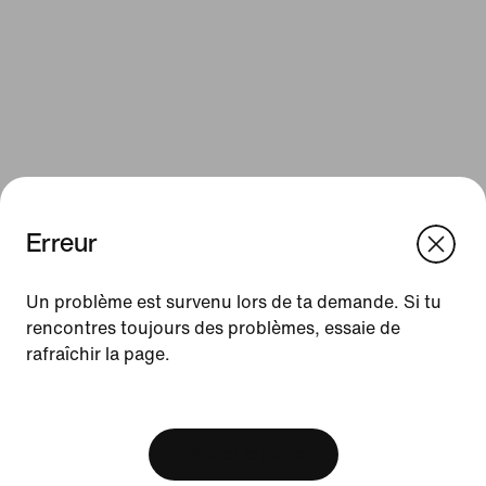
Erreur
We think you are in United States.
Update your location?
Un problème est survenu lors de ta demande. Si tu
Ressources
rencontres toujours des problèmes, essaie de
rafraîchir la page.
Belgique
United States
Cartes cadeaux
[ Code: D1B61E47 ]
Cartes cadeaux d'entreprise
Trouver un magasin
Afficher le panier
Nike Journal