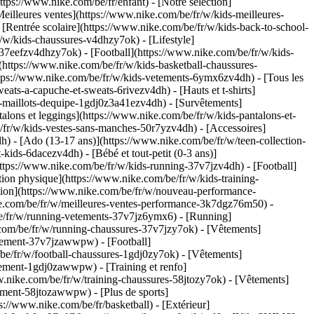
s://www.nike.com/be/fr/enfant) - [Notre sélection]
illeures ventes](https://www.nike.com/be/fr/w/kids-meilleures-
[Rentrée scolaire](https://www.nike.com/be/fr/w/kids-back-to-school-
/w/kids-chaussures-v4dhzy7ok) - [Lifestyle]
-37eefzv4dhzy7ok) - [Football](https://www.nike.com/be/fr/w/kids-
https://www.nike.com/be/fr/w/kids-basketball-chaussures-
tps://www.nike.com/be/fr/w/kids-vetements-6ymx6zv4dh) - [Tous les
ts-a-capuche-et-sweats-6rivezv4dh) - [Hauts et t-shirts]
ll-maillots-dequipe-1gdj0z3a41ezv4dh) - [Survêtements]
alons et leggings](https://www.nike.com/be/fr/w/kids-pantalons-et-
/fr/w/kids-vestes-sans-manches-50r7yzv4dh) - [Accessoires]
h) - [Ado (13-17 ans)](https://www.nike.com/be/fr/w/teen-collection-
kids-6dacezv4dh) - [Bébé et tout-petit (0-3 ans)]
ttps://www.nike.com/be/fr/w/kids-running-37v7jzv4dh) - [Football]
ion physique](https://www.nike.com/be/fr/w/kids-training-
ction](https://www.nike.com/be/fr/w/nouveau-performance-
ke.com/be/fr/w/meilleures-ventes-performance-3k7dgz76m50) -
/be/fr/w/running-vetements-37v7jz6ymx6)
- [Running]
.com/be/fr/w/running-chaussures-37v7jzy7ok) - [Vêtements]
quipement-37v7jzawwpw)
- [Football]
m/be/fr/w/football-chaussures-1gdj0zy7ok) - [Vêtements]
quipement-1gdj0zawwpw)
- [Training et renfo]
www.nike.com/be/fr/w/training-chaussures-58jtozy7ok) - [Vêtements]
uipement-58jtozawwpw)
- [Plus de sports]
://www.nike.com/be/fr/basketball) - [Extérieur]