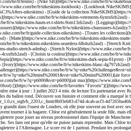
e.com/be/fr/tennis) - [Nike SB](https://www.nike.com/be/fr/w/skateboa
s://www.nike.com/be/fr/nikeskims-lookbook) - [Lookbook NikeSKIMS](
%C3%A8res-nikeskims) - [Guide de la collection NikeSKIMS](https://
ts](https://www.nike.com/be/fr/w/nikeskims-vetements-6ymx6zb2asd) - 
be/fr/w/nikeskims-hauts-et-t-shirts-9om13zb2asd) - [Leggings](https:
ussures](https://www.nike.com/be/fr/w/nikeskims-chaussures-b2asdzy7o
w.nike.com/be/fr/guide-collection-nikeskims) - [Toutes les collections]
d) - [Matte](https://www.nike.com/be/fr/w/nikeskims-nikeskims-matte
m/be/fr/w/nikeskims-nikeskims-seamless-6lh4szb2asd) - [Stretch Knit]
ms-studio-stretch-admbq) - [Stretch Nylon](https://www.nike.com/be/fr
rs-4csx8zb2asd)
- [Choisis ta couleur](https://www.nike.com/be/fr/w/nikeskims-b2asd) - [Obsidienne](https://www.nike.com/be/fr/w/nikeskims-noir-90poyzb2asd) - [Dark Sepia](https://www.nike.com/be/fr/w/nikeskims-dark-sepia-81pvm) - [Phoenix](https://www.nike.com/be/fr/w/nikeskims-phoenix-1jhtj) - [Cobalt](https://www.nike.com/be/fr/w/nikeskims-bleu-8hfx3zb2asd) - [Ivory](https://www.nike.com/be/fr/w/nikeskims-blanc-4g797zb2asd) Cancel Annuler Recherches populaires [challenger](https://www.nike.com/be/fr/w?q=challenger&vst=challenger)[nike challenger](https://www.nike.com/be/fr/w?q=nike%20challenger&vst=nike%20challenger)[chaussure](https://www.nike.com/be/fr/w?q=chaussure&vst=chaussure)[nike mind 001](https://www.nike.com/be/fr/w?q=nike%20mind%20001&vst=nike%20mind%20001)[air force 1](https://www.nike.com/be/fr/w?q=air%20force%201&vst=air%20force%201)[p6000](https://www.nike.com/be/fr/w?q=p6000&vst=p6000)[air max](https://www.nike.com/be/fr/w?q=air%20max&vst=air%20max)[crampon foot](https://www.nike.com/be/fr/w?q=crampon%20foot&vst=crampon%20foot) [](https://www.nike.com/be/fr/favorites "Favoris")[](https://www.nike.com/be/fr/cart "Articles du panier: 0") Voir toutes les nouveautés [Acheter](https://www.nike.com/be/fr/w/new-3n82y) Dernière mise à jour : 3 juillet 2023 4 min. de lecture En partenariat avec Rebel Girls ## Chloe Kelly Des cages de Londres au stade des Lionesses, le nom de Chloe Kelly restera à jamais gravé dans les annales du ballon rond. Découvre son histoire et comment elle a marqué le but le plus important de l'histoire de son pays. ![Chloe Kelly - Histoires de football - Nike](https://static.nike.com/a/images/f_auto/dpr_1.0,cs_srgb/h_2203,c_limit/8b93eb83-d74d-4cab-acf3-4d7265ba46fe/chloe-kelly-histoires-de-football-nike.jpg) ## Chloe Kelly. Attaquante, Anglaise. Date de naissance : 15 janvier 1998. Chloe Kelly grandit dans l'ouest de Londres, où elle joue souvent au foot avec ses cinq frères. Les six enfants jouent dans les rues pavées et dans les « cages » de la ville, des terrains entourés de grillage où les matchs peuvent tourner à la bagarre. Chloe est généralement la seule fille, mais elle s'en fiche. Partout où elle va, elle a toujours un ballon au pied et l'envie de jouer. En grandissant, Chloe déménage dans le nord de l'Angleterre pour jouer au niveau professionnel dans l'équipe de Manchester City. Déterminée et acharnée, elle semble destinée au succès. Mais en 2021, Chloe a une grave blessure à la jambe qui l'envoie sur la touche. Ses fans ont peur qu'elle ne puisse jamais reprendre. Mais Chloe travaille dur en rééducation, et près d'an plus tard, elle revient dans l'équipe d'Angleterre. En 2022, la finale de l'Euro féminin oppose l'Angleterre à l'Allemagne. Le score est de 1 partout. Pendant les prolongations, Chloe tente un tir… qui est aussitôt contré. Quand elle récupère le ballon, elle frappe de toutes ses forces. Chloe conserve sa médaille de l'Euro là où elle peut la voir tous les jours : son tiroir à sous-vêtements ! Le ballon s'élève dans les airs et passe à côté de la gardienne pour finir au fond du filet : BUT ! L'équipe de Chloe la rejoint et l'acclame sur le terrain. Elles viennent de décrocher le premier trophée majeur de l'Angleterre en foot féminin. « Je ne suis pas aussi nerveuse qu'avant parce que je me dis : "Qu'est-ce qui peut m'arriver de pire ?" J'ai déjà vécu le pire. Je dois profiter de chaque instant et jouer sans peur. » – Chloe Kelly ## Rencontre d'autres filles rebelles - ![Chloe Kelly - Histoires de football - Nike, slide 1 of 6](https://static.nike.com/a/images/f_auto/dpr_1.0,cs_srgb/w_568,c_limit/f31d44e2-4700-4971-bb44-d46147dc2720/chloe-kelly-histoires-de-football-nike.jpg) Alex Morgan Elle est passée de sportive passionnée à héroïne nationale. Découvre comment Alex Morgan a acquis le statut d'icône bien au-delà du foot. [](https://www.nike.com/be/fr/a/alex-morgan-histoires-de-football) - ![Chloe Kelly - Histoires de football - Nike, slide 2 of 6](https://static.nike.com/a/images/f_auto/dpr_1.0,cs_srgb/w_568,c_limit/ca3c9336-661f-472a-8de2-cf3a79097e8e/chloe-kelly-histoires-de-football-nike.jpg) Grace Geyoro Grace a déjoué les pronostics dès la première fois qu'elle a tapé dans un ballon. Découvre comment elle est devenue une star pour son club et son pays. [](https://www.nike.com/be/fr/a/grace-geyoro-histoires-de-football) - ![Chloe Kelly - Histoires de football - Nike, slide 3 of 6](https://static.nike.com/a/images/f_auto/dpr_1.0,cs_srgb/w_568,c_limit/5d58c34e-af86-4130-909c-88ee403cf8a4/chloe-kelly-histoires-de-football-nike.jpg) Kerolin Nicoli Kerolin a failli ne plus jamais pouvoir jouer au foot. Mais contre toute attente, elle s'est relevée. Découvre comment elle est passée du statut de joueuse brillante au Brésil à celui de star aux États-Unis. [](https://www.nike.com/be/fr/a/kerolin-nicoli-stories-football) - ![Chloe Kelly - Histoires de football - Nike, slide 4 of 6](https://static.nike.com/a/images/f_auto/dpr_1.0,cs_srgb/w_568,c_limit/a58d5379-9c81-4bbb-9203-c5325453c716/chloe-kelly-histoires-de-football-nike.jpg) Hayley Raso La rebelle au ruban. Découvre comment Hayley s'est appuyée sur sa famille pour percer et rebondir face à toutes les épreuves. [](https://www.nike.com/be/fr/a/hayley-raso-histoires-de-football) - ![Chloe Kelly - Histoires de football - Nike, slide 5 of 6](https://static.nike.com/a/images/f_auto/dpr_1.0,cs_srgb/w_568,c_limit/bbef818b-23ca-4e17-b30e-685109a1bb0c/chloe-kelly-histoires-de-football-nike.jpg) Asisat Oshoala Les parents d'Asisat ne voulaient pas qu'elle se consacre au football, mais elle n'a jamais abandonné. Découvre comment elle a réussi à concilier le foot et les études avant de passer pro. [](https://www.nike.com/be/fr/a/asisat-oshoala-histoires-de-football) - ![Chloe Kelly - Histoires de football - Nike, slide 6 of 6](https://static.nike.com/a/images/f_auto/dpr_1.0,cs_srgb/w_568,c_limit/2b774a47-42c0-43d7-9803-461d589ea687/chloe-kelly-histoires-de-football-nike.jpg) Kadeisha Buchanan Médaillée d'or. Joueuse révolutionnaire. Découvre comment Kadeisha est devenue l'une des athlètes les plus douées malgré les obstacles, grâce au soutien de sa famille et à sa passion du foot. [](https://www.nike.com/be/fr/a/kadeisha-buchanan-histoires-de-football) ## Retour à .com/play ![Chloe Kelly - Histoires de football - Nike](https://static.nike.com/a/images/f_auto/dpr_1.0,cs_srgb/h_2203,c_limit/ee078b7d-73ea-4762-b051-bfde0e9884c2/chloe-kelly-histoires-de-football-nike.jp