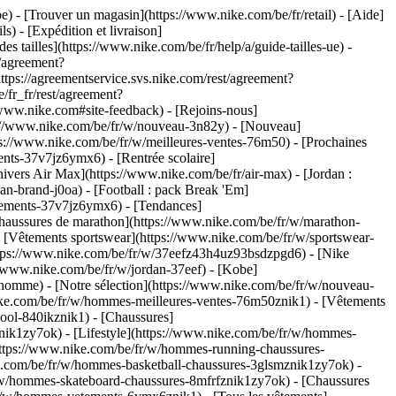
be)
- [Trouver un magasin](https://www.nike.com/be/fr/retail) - [Aide]
s) - [Expédition et livraison]
es tailles](https://www.nike.com/be/fr/help/a/guide-tailles-ue) -
t/agreement?
s://agreementservice.svs.nike.com/rest/agreement?
/fr_fr/rest/agreement?
w.nike.com#site-feedback) - [Rejoins-nous]
ps://www.nike.com/be/fr/w/nouveau-3n82y) - [Nouveau]
ps://www.nike.com/be/fr/w/meilleures-ventes-76m50) - [Prochaines
nts-37v7jz6ymx6) - [Rentrée scolaire]
ivers Air Max](https://www.nike.com/be/fr/air-max) - [Jordan :
an-brand-j0oa) - [Football : pack Break 'Em]
vetements-37v7jz6ymx6)
- [Tendances]
Chaussures de marathon](https://www.nike.com/be/fr/w/marathon-
- [Vêtements sportswear](https://www.nike.com/be/fr/w/sportswear-
tps://www.nike.com/be/fr/w/37eefz43h4uz93bsdzpgd6) - [Nike
//www.nike.com/be/fr/w/jordan-37eef) - [Kobe]
omme) - [Notre sélection](https://www.nike.com/be/fr/w/nouveau-
ike.com/be/fr/w/hommes-meilleures-ventes-76m50znik1) - [Vêtements
hool-840ikznik1)
- [Chaussures]
nik1zy7ok) - [Lifestyle](https://www.nike.com/be/fr/w/hommes-
https://www.nike.com/be/fr/w/hommes-running-chaussures-
ke.com/be/fr/w/hommes-basketball-chaussures-3glsmznik1zy7ok) -
r/w/hommes-skateboard-chaussures-8mfrfznik1zy7ok) - [Chaussures