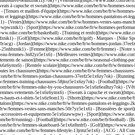
chaussures-6ealhznik1zy7ok)
- [Vêtements](https://www.nike.com/be/f
ts à capuche et sweats](https://www.nike.com/be/fr/w/hommes-sweats-a
- [Tenues et maillots d'équipe](https://www.nike.com/be/fr/w/hommes-f
ns et leggings](https://www.nike.com/be/fr/w/hommes-pantalons-et-leg
1) - [Vestes](https://www.nike.com/be/fr/w/hommes-vestes-sans-manch
-awwpwznik1)
- [Sport](https://www.nike.com/be/fr/w/hommes-performan
/www.nike.com/be/fr/basketball) - [Training et renfo](https://www.nike.c
nik1) - [Golf](https://www.nike.com/be/fr/golf)
- Marques - [Nike Sp
/fr/acg) - [Jordan](https://www.nike.com/be/fr/w/hommes-jordan-37ee
5nhbznik1) - [Femme](https://www.nike.com/be/fr/femme) - [Notre s
uveau-femmes-3n82yz5e1x6) - [Meilleures ventes](https://www.nike.com
êtements de saison](https://www.nike.com/be/fr/w/seasonal-clothing-p
x6z6ymx6) - [Rentrée scolaire](https://www.nike.com/be/fr/w/femmes
utes les chaussures](https://www.nike.com/be/fr/w/femmes-chaussures-
e.com/be/fr/w/femmes-jordan-chaussures-37eefz5e1x6zy7ok) - [Running
/w/femmes-training-chaussures-58jtoz5e1x6zy7ok) - [Football](https:/
.com/be/fr/w/femmes-nike-by-you-chaussures-5e1x6z6ealhzy7ok)
- [Vê
femmes-vetements-5e1x6z6ymx6) - [Sweats à capuche et sweats](https
mes-hauts-et-t-shirts-5e1x6z9om13) - [Shorts](https://www.nike.com/be
talons](https://www.nike.com/be/fr/w/femmes-pantalons-et-leggings-2
/fr/w/femmes-vestes-sans-manches-50r7yz5e1x6) - [Brassières de sport
s-accessoires-et-equipement-5e1x6zawwpw)
- [Sport](https://www.nik
m/be/fr/running) - [Football](https://www.nike.com/be/fr/football) - [Ba
.com/be/fr/w/femmes-skateboard-5e1x6z8mfrf) - [Golf](https://www.nik
www.nike.com/be/fr/w/femmes-lifestyle-13jrmz5e1x6) - [ACG : All Cond