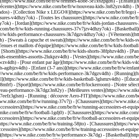
https://www.nike.com/be/fr/w/femmes-kobe-5e1x6zpgd6) - [Enfant](http
écentes](https://www.nike.com/be/fr/w/nouveau-kids-3n82yzv4dh) - [Me
dos) - [Collection Nike x LEGO®](https://www.nike.com/be/fr/lego) - 
sures-v4dhzy7ok) - [Toutes les chaussures](https://www.nike.com/be/fr
y7ok) - [Jordan](https://www.nike.com/be/fr/w/kids-jordan-chaussures
com/be/fr/w/kids-running-chaussures-37v7jzv4dhzy7ok) - [Basketball](
/fr/w/kids-performance-chaussures-3k7dgzv4dhzy7ok)
- [Vêtements](ht
- [Sweats à capuche et sweats](https://www.nike.com/be/fr/w/kids-swea
Tenues et maillots d'équipe](https://www.nike.com/be/fr/w/kids-footba
[Shorts](https://www.nike.com/be/fr/w/kids-shorts-38fphzv4dh) - [Pant
ds-ensembles-assortis-2lukpzv4dh) - [Vestes](https://www.nike.com/be
wpwzv4dh)
- [Pour enfant par âge](https://www.nike.com/be/fr/w/kids-v4d
-agibjzv4dh) - [Enfant (3-7 ans)](https://www.nike.com/be/fr/w/enfant-
s://www.nike.com/be/fr/w/kids-performance-3k7dgzv4dh) - [Running](h
ll](https://www.nike.com/be/fr/w/kids-basketball-3glsmzv4dh) - [Éducat
8mfrf) - [Sport](https://www.nike.com/be/fr/lockerroom) - [Notre séle
uveau-performance-3k7dgz3n82y) - [Meilleures ventes](https://www.ni
l-37eefz3glsm) - [Running : découvre Aero-FIT](https://www.nike.com
//www.nike.com/be/fr/w/running-37v7j) - [Chaussures](https://www.nike
Accessoires](https://www.nike.com/be/fr/w/running-accessoires-et-e
ww.nike.com/be/fr/w/football-1gdj0) - [Chaussures](https://www.nike.co
Accessoires](https://www.nike.com/be/fr/w/football-accessoires-et-e
o](https://www.nike.com/be/fr/w/training-58jto) - [Chaussures](https://
ccessoires](https://www.nike.com/be/fr/w/training-accessoires-et-eq
(https://www.nike.com/be/fr/w/performance-3k7dg) - [Basketball](https