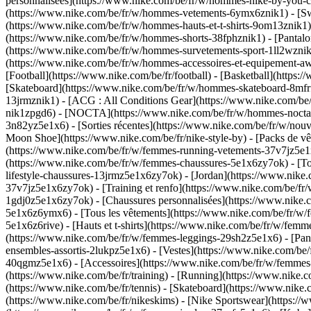
personnalisées](https://www.nike.com/be/fr/w/hommes-nike-by-you-
(https://www.nike.com/be/fr/w/hommes-vetements-6ymx6znik1) - [Swea
(https://www.nike.com/be/fr/w/hommes-hauts-et-t-shirts-9om13znik1) 
(https://www.nike.com/be/fr/w/hommes-shorts-38fphznik1) - [Pantalo
(https://www.nike.com/be/fr/w/hommes-survetements-sport-1ll2wznik
(https://www.nike.com/be/fr/w/hommes-accessoires-et-equipement
[Football](https://www.nike.com/be/fr/football) - [Basketball](https:/
[Skateboard](https://www.nike.com/be/fr/w/hommes-skateboard-8mfrfz
13jrmznik1) - [ACG : All Conditions Gear](https://www.nike.com/be
nik1zpgd6) - [NOCTA](https://www.nike.com/be/fr/w/hommes-nocta-2
3n82yz5e1x6) - [Sorties récentes](https://www.nike.com/be/fr/w/no
Moon Shoe](https://www.nike.com/be/fr/nike-style-by) - [Packs de v
(https://www.nike.com/be/fr/w/femmes-running-vetements-37v7jz5e1
(https://www.nike.com/be/fr/w/femmes-chaussures-5e1x6zy7ok) - [To
lifestyle-chaussures-13jrmz5e1x6zy7ok) - [Jordan](https://www.nik
37v7jz5e1x6zy7ok) - [Training et renfo](https://www.nike.com/be/fr
1gdj0z5e1x6zy7ok) - [Chaussures personnalisées](https://www.nike
5e1x6z6ymx6) - [Tous les vêtements](https://www.nike.com/be/fr/w/
5e1x6z6rive) - [Hauts et t-shirts](https://www.nike.com/be/fr/w/fem
(https://www.nike.com/be/fr/w/femmes-leggings-29sh2z5e1x6) - [Pan
ensembles-assortis-2lukpz5e1x6) - [Vestes](https://www.nike.com/be
40qgmz5e1x6) - [Accessoires](https://www.nike.com/be/fr/w/femme
(https://www.nike.com/be/fr/training) - [Running](https://www.nike.co
(https://www.nike.com/be/fr/tennis) - [Skateboard](https://www.nike
(https://www.nike.com/be/fr/nikeskims) - [Nike Sportswear](https://