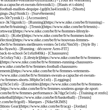
r/w/hommes-vetements-6ymx6znik1) - [Tous les vêtements]
-capuche-et-sweats-6riveznik1) - [Hauts et t-shirts]
ootball-maillots-dequipe-1gdj0z3a41eznik1) - [Shorts]
gings-2kq19znik1) - [Survêtements]
es-50r7yznik1) - [Accessoires]
ce-3k7dgznik1) - [Running](https://www.nike.com/be/fr/running) -
om/be/fr/training) - [Tennis](https://www.nike.com/be/fr/tennis) -
ortswear](https://www.nike.com/be/fr/w/hommes-lifestyle-
fznik1) - [Kobe](https://www.nike.com/be/fr/w/hommes-kobe-
élection](https://www.nike.com/be/fr/w/nouveau-femmes-
/be/fr/w/femmes-meilleures-ventes-5e1x6z76m50) - [Style By :
acks-9yawh) - [Running : découvre Aero-FIT]
-back-to-school-5e1x6z840ik)
- [Chaussures]
5e1x6zy7ok) - [Lifestyle](https://www.nike.com/be/fr/w/femmes-
](https://www.nike.com/be/fr/w/femmes-running-chaussures-
/www.nike.com/be/fr/w/femmes-football-chaussures-
tements](https://www.nike.com/be/fr/w/femmes-vetements-
://www.nike.com/be/fr/w/femmes-sweats-a-capuche-et-sweats-
/fr/w/femmes-shorts-38fphz5e1x6) - [Leggings]
kq19z5e1x6) - [Ensembles](https://www.nike.com/be/fr/w/femmes-
](https://www.nike.com/be/fr/w/femmes-soutiens-gorge-de-sport-
e.com/be/fr/w/femmes-performance-3k7dgz5e1x6) - [Training et renfo]
sketball](https://www.nike.com/be/fr/basketball) - [Tennis]
e.com/be/fr/golf)
- Marques - [NikeSKIMS]
itions Gear](https://www.nike.com/be/fr/acg) - [Jordan]