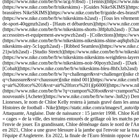
(https://www.nike.com/be/fr/w/acg-93bsd) - [Tennis](https://www.nik
(https://www.nike.com/be/fr/nikeskims) - [Guides NikeSKIMS](http
brassières NikeSKIMS](https://www.nike.com/be/fr/guide-des-brassi
(https://www.nike.com/be/fr/w/nikeskims-b2asd) - [Tous les vêtemen
de-sport-40qgmzb2asd) - [Hauts et débardeurs](https://www.nike.com/
(https://www.nike.com/be/fr/w/nikeskims-shorts-38fphzb2asd) - [Cha
accessoires-et-equipement-awwpwzb2asd)
- [Collections](https://ww
(https://www.nike.com/be/fr/w/nikeskims-nikeskims-shine-aq8qbzb2as
nikeskims-airy-5c1qqzb2asd) - [Ribbed Seamless](https://www.nike.co
21jwlzb2asd) - [Studio Stretch](https://www.nike.com/be/fr/w/nikeski
(https://www.nike.com/be/fr/w/nikeskims-nikeskims-weightless-laye