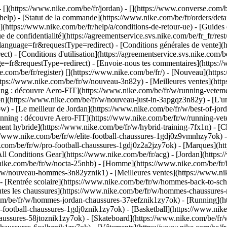
- [](https://www.nike.com/be/fr/jordan) - [](https://www.converse.com/
elp) - [Statut de la commande](https://www.nike.com/be/fr/orders/detail
](https://www.nike.com/be/fr/help/a/conditions-de-retour-ue) - [Guides d
e de confidentialité](https://agreementservice.svs.nike.com/be/fr_fr/res
age=fr&requestType=redirect) - [Conditions générales de vente](http
 [Conditions d'utilisation](https://agreementservice.svs.nike.com/be
equestType=redirect) - [Envoie-nous tes commentaires](https://ww
e.com/be/fr/register)
[](https://www.nike.com/be/fr/) - [Nouveau](htt
ttps://www.nike.com/be/fr/w/nouveau-3n82y) - [Meilleures ventes](htt
g : découvre Aero-FIT](https://www.nike.com/be/fr/w/running-veteme
ion](https://www.nike.com/be/fr/w/nouveau-just-in-3apgqz3n82y) - [L'un
bw) - [Le meilleur de Jordan](https://www.nike.com/be/fr/w/best-of-jord
Running : découvre Aero-FIT](https://www.nike.com/be/fr/w/running-
ment hybride](https://www.nike.com/be/fr/w/hybrid-training-7fx1n) - [
s://www.nike.com/be/fr/w/elite-football-chaussures-1gdj0z9vmnhzy7ok) 
com/be/fr/w/pro-football-chaussures-1gdj0z2a2jzy7ok)
- [Marques](ht
All Conditions Gear](https://www.nike.com/be/fr/acg) - [Jordan](https:
ke.com/be/fr/w/nocta-25nhb) - [Homme](https://www.nike.com/be/fr/h
r/w/nouveau-hommes-3n82yznik1) - [Meilleures ventes](https://www.n
) - [Rentrée scolaire](https://www.nike.com/be/fr/w/hommes-back-to-sc
tes les chaussures](https://www.nike.com/be/fr/w/hommes-chaussures-
.com/be/fr/w/hommes-jordan-chaussures-37eefznik1zy7ok) - [Running](
-football-chaussures-1gdj0znik1zy7ok) - [Basketball](https://www.ni
haussures-58jtoznik1zy7ok) - [Skateboard](https://www.nike.com/be/f