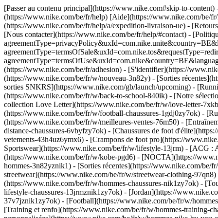
[Passer au contenu principal](https://www.nike.com#skip-to-content) 
(https://www.nike.com/be/fr/help) [Aide](https://www.nike.com/be/fr/h
(https://www.nike.com/be/fr/help/a/expedition-livraison-ue) - [Retours
[Nous contacter](https://www.nike.com/be/fr/help/#contact) - [Politiqu
agreementType=privacyPolicy&uxId=com.nike.unite&country=BE&langu
agreementType=termsOfSale&uxId=com.nike.tos&requestType=redirect) -
agreementType=termsOfUse&uxId=com.nike&country=BE&language=fr&r
(https://www.nike.com/be/fr/adhesion) - [S'identifier](https://www.nik
(https://www.nike.com/be/fr/w/nouveau-3n82y) - [Sorties récentes](h
sorties SNKRS](https://www.nike.com/gb/launch/upcoming) - [Runnin
(https://www.nike.com/be/fr/w/back-to-school-840ik)
- [Notre sélect
collection Love Letter](https://www.nike.com/be/fr/w/love-letter-7xk
(https://www.nike.com/be/fr/w/football-chaussures-1gdj0zy7ok) - [
(https://www.nike.com/be/fr/w/meilleures-ventes-76m50) - [Entraîne
distance-chaussures-6vbyfzy7ok) - [Chaussures de foot d'élite](http
vetements-43h4uz6ymx6) - [Crampons de foot pro](https://www.nike.
Sportswear](https://www.nike.com/be/fr/w/lifestyle-13jrm) - [ACG : 
(https://www.nike.com/be/fr/w/kobe-pgd6) - [NOCTA](https://www.ni
hommes-3n82yznik1) - [Sorties récentes](https://www.nike.com/be/f
streetwear](https://www.nike.com/be/fr/w/streetwear-clothing-97qn8
(https://www.nike.com/be/fr/w/hommes-chaussures-nik1zy7ok) - [Tou
lifestyle-chaussures-13jrmznik1zy7ok) - [Jordan](https://www.nike
37v7jznik1zy7ok) - [Football](https://www.nike.com/be/fr/w/hommes
[Training et renfo](https://www.nike.com/be/fr/w/hommes-training-c