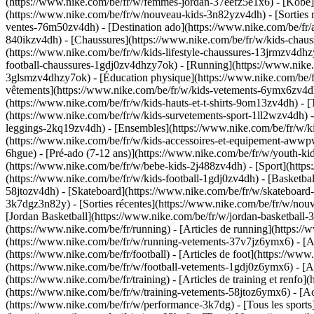
(https://www.nike.com/be/fr/w/femmes-jordan-37eefz5e1x6) - [Kobe](
(https://www.nike.com/be/fr/w/nouveau-kids-3n82yzv4dh) - [Sorties r
ventes-76m50zv4dh) - [Destination ado](https://www.nike.com/be/fr/a
840ikzv4dh)
- [Chaussures](https://www.nike.com/be/fr/w/kids-chaus
(https://www.nike.com/be/fr/w/kids-lifestyle-chaussures-13jrmzv4dhz
football-chaussures-1gdj0zv4dhzy7ok) - [Running](https://www.nike.
3glsmzv4dhzy7ok) - [Éducation physique](https://www.nike.com/be
vêtements](https://www.nike.com/be/fr/w/kids-vetements-6ymx6zv4dh) 
(https://www.nike.com/be/fr/w/kids-hauts-et-t-shirts-9om13zv4dh) - [
(https://www.nike.com/be/fr/w/kids-survetements-sport-1ll2wzv4dh) - 
leggings-2kq19zv4dh) - [Ensembles](https://www.nike.com/be/fr/w/ki
(https://www.nike.com/be/fr/w/kids-accessoires-et-equipement-aw
6hgue) - [Pré-ado (7-12 ans)](https://www.nike.com/be/fr/w/youth-kids
(https://www.nike.com/be/fr/w/bebe-kids-2j488zv4dh)
- [Sport](http
(https://www.nike.com/be/fr/w/kids-football-1gdj0zv4dh) - [Basketba
58jtozv4dh) - [Skateboard](https://www.nike.com/be/fr/w/skateboard-
3k7dgz3n82y) - [Sorties récentes](https://www.nike.com/be/fr/w/no
[Jordan Basketball](https://www.nike.com/be/fr/w/jordan-basketbal
(https://www.nike.com/be/fr/running) - [Articles de running](https:
(https://www.nike.com/be/fr/w/running-vetements-37v7jz6ymx6) - [
(https://www.nike.com/be/fr/football) - [Articles de foot](https://w
(https://www.nike.com/be/fr/w/football-vetements-1gdj0z6ymx6) - [
(https://www.nike.com/be/fr/training) - [Articles de training et renf
(https://www.nike.com/be/fr/w/training-vetements-58jtoz6ymx6) - [A
(https://www.nike.com/be/fr/w/performance-3k7dg) - [Tous les sports]