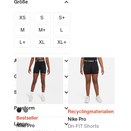
Größe
XS
S
S+
M
M+
L
L+
XL
XL+
Altersklasse
(1)
Größen
Sport
(1)
Passform
Recyclingmaterialien
Bestseller
Nike Pro
Länge
Nike Pro
Dri-FIT Shorts