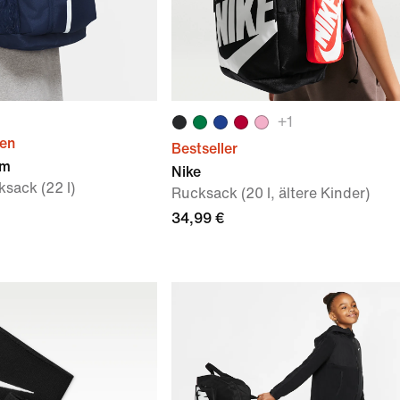
+
1
ien
Bestseller
am
Nike
sack (22 l)
Rucksack (20 l, ältere Kinder)
34,99 €