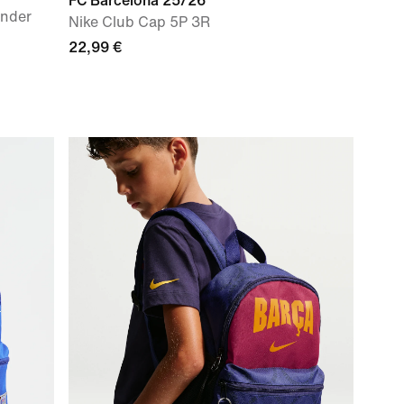
FC Barcelona 25/26
inder
Nike Club Cap 5P 3R
22,99 €