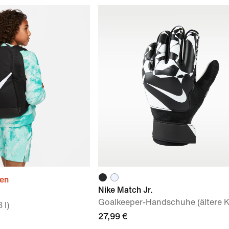
ien
Nike Match Jr.
Goalkeeper-Handschuhe (ältere K
 l)
27,99 €