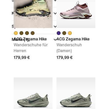
Schuhhöhe
Kollektionen
Sport
ACG Zegama Hike
ACG Zegama Hike
Marke
(1)
Wanderschuhe für
Wanderschuh
Herren
(Damen)
179,99 €
179,99 €