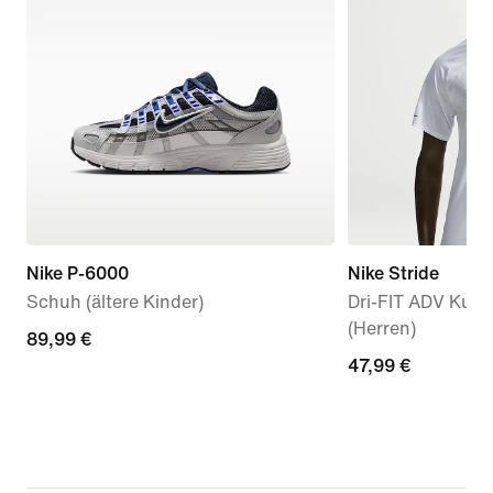
Nike P-6000
Nike Stride
Schuh (ältere Kinder)
Dri-FIT ADV Kurz
(Herren)
89,99 €
89,99 €
47,99 €
47,99 €