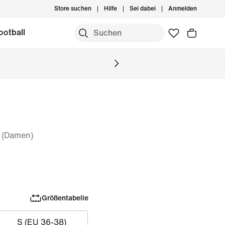
Store suchen
Hilfe
Sei dabei
Anmelden
ootball
e (Damen)
Größentabelle
S (EU 36-38)