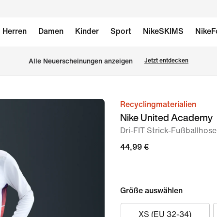
Herren
Damen
Kinder
Sport
NikeSKIMS
NikeF
Alle Neuerscheinungen anzeigen
Jetzt entdecken
Recyclingmaterialien
Bild 1
Nike United Academy
von
Dri-FIT Strick-Fußballhos
6
44,99 €
Größe auswählen
XS (EU 32-34)