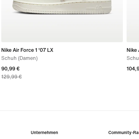
Nike Air Force 1 '07 LX
Nike 
Schuh (Damen)
Schu
current
90,99 €
104,
104,
129,99 €
price
90,99 €,
original
price
129,99 €
Unternehmen
Community-Ra