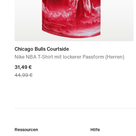
Chicago Bulls Courtside
Nike NBA T-Shirt mit lockerer Passform (Herren)
current
31,49 €
44,99 €
price
31,49 €,
original
price
44,99 €
Ressourcen
Hilfe