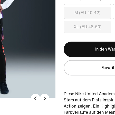
M (EU 40-42)
XL (EU 48-50)
In den Wa
Favorit
Diese Nike United Acade
Stars auf dem Platz inspiri
Action zeigen. Ein Highli
Farbverläufe auf den Mesh