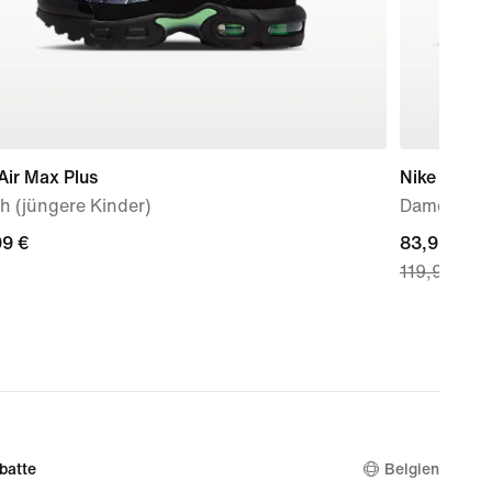
Air Max Plus
Nike Air Fo
h (jüngere Kinder)
Damensch
99 €
99 €
current
83,99 €
119,99 €
price
83,99 €,
original
price
119,99 €
batte
Belgien