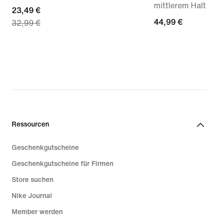
mittlerem Halt
current
23,49 €
44,99 €
44,99 €
32,99 €
price
23,49 €,
original
price
32,99 €
Ressourcen
Geschenkgutscheine
Geschenkgutscheine für Firmen
Store suchen
Nike Journal
Member werden