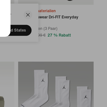
Recyclingmaterialien
States.
aar)
Nike Sportswear Dri-FIT Everyday
Essential
Crew-Socken (3 Paar)
United States
12,99 €
17,99 €
27 % Rabatt