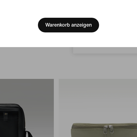
[ Code: D1B61E47 ]
Nike Everyday Plus
ien
We think you are in United 
Leichte Crew-Socken (Damen, 2 P
Update your location?
Warenkorb anzeigen
ap
12,99 €
17,99 €
27 % Rabatt
8 % Rabatt
Belgien