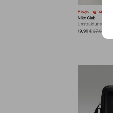
Recyclingmaterial
Nike Club
Unstrukturierte C
19,99 €
27,99 €
2