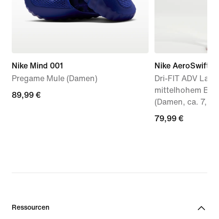
Nike Mind 001
Nike AeroSwift
Pregame Mule (Damen)
Dri-FIT ADV Lauf
mittelhohem Bun
89,99 €
89,99 €
(Damen, ca. 7,5 
79,99 €
79,99 €
Ressourcen