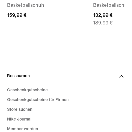
Basketballschuh
Basketballschuh
159,99 €
159,99 €
current
132,99 €
189,99 €
price
132,99 €,
original
price
189,99 €
Ressourcen
Geschenkgutscheine
Geschenkgutscheine für Firmen
Store suchen
Nike Journal
Member werden