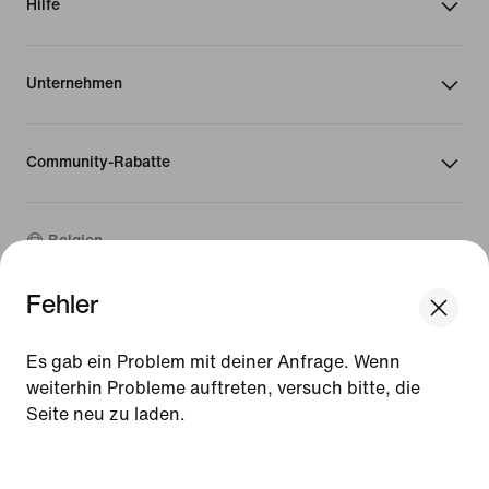
Hilfe
Unternehmen
Community-Rabatte
Belgien
Fehler
©
2026
Nike, Inc. Alle Rechte vorbehalten
We think you are in United States.
Guides
Update your location?
Es gab ein Problem mit deiner Anfrage. Wenn
Nutzungsbedingungen
weiterhin Probleme auftreten, versuch bitte, die
Verkaufsbedingungen
Impressum
Seite neu zu laden.
Belgien
United States
Datenschutzrichtlinie und Cookie-Erklärung
[ Code: D1B61E47 ]
Cookie-Einstellungen ändern.