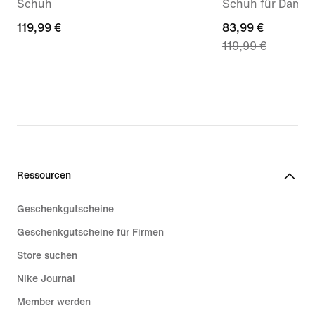
Schuh
Schuh für Dame
119,99 €
119,99 €
current
83,99 €
119,99 €
price
83,99 €,
original
price
119,99 €
Ressourcen
Geschenkgutscheine
Geschenkgutscheine für Firmen
Store suchen
Nike Journal
Member werden