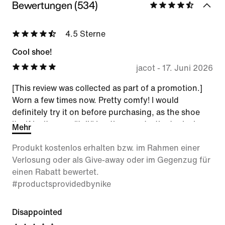
Bewertungen (534)
4.5 Sterne
Cool shoe!
jacot
-
17. Juni 2026
[This review was collected as part of a promotion.]
Worn a few times now. Pretty comfy! I would
definitely try it on before purchasing, as the shoe
itself isn't super "tall." In other words, the typical
Mehr
shoe size length fits true to size, but if you have a
Produkt kostenlos erhalten bzw. im Rahmen einer
thicker foot, I'd see how it feels first. Otherwise, love
Verlosung oder als Give-away oder im Gegenzug für
the style, goes with lots of outfits!
einen Rabatt bewertet.
#productsprovidedbynike
Disappointed