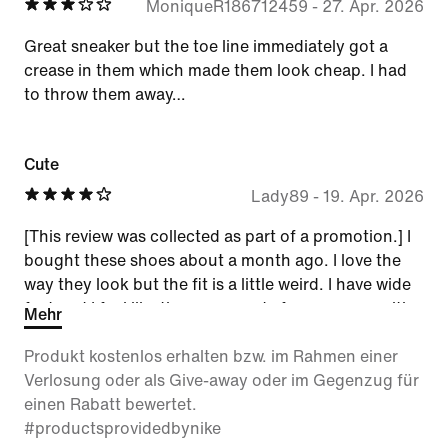
MoniqueR186712459
-
27. Apr. 2026
Great sneaker but the toe line immediately got a
crease in them which made them look cheap. I had
to throw them away…
Cute
Lady89
-
19. Apr. 2026
[This review was collected as part of a promotion.] I
bought these shoes about a month ago. I love the
way they look but the fit is a little weird. I have wide
feet and I feel like these are made for someone with
Mehr
long skinny feet. I tried sizing down but that didn't
Produkt kostenlos erhalten bzw. im Rahmen einer
help. They are comfortable and I will continue to
Verlosung oder als Give-away oder im Gegenzug für
wear them even though they feel a little like clown
einen Rabatt bewertet.
shoes.
#productsprovidedbynike