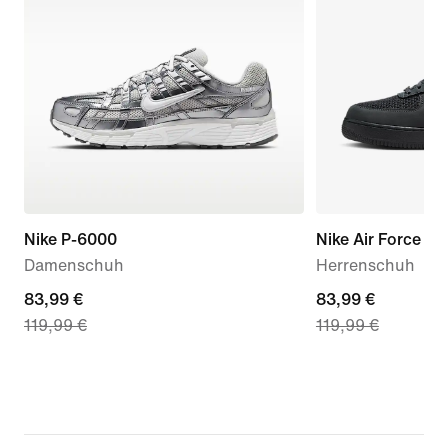
Nike P-6000
Nike Air Force 1 '
Damenschuh
Herrenschuh
current
83,99 €
current
83,99 €
119,99 €
119,99 €
price
price
83,99 €,
83,99 €,
original
original
price
price
119,99 €
119,99 €