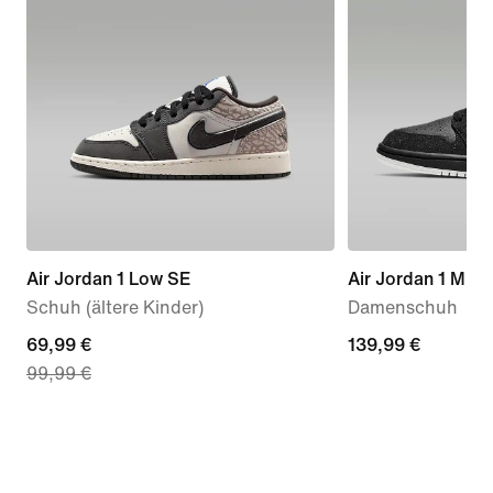
Air Jordan 1 Low SE
Air Jordan 1 Mid
Schuh (ältere Kinder)
Damenschuh
current
69,99 €
139,99 €
139,99 €
99,99 €
price
69,99 €,
original
price