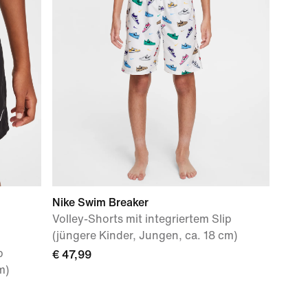
Nike Swim Breaker
Volley-Shorts mit integriertem Slip
(jüngere Kinder, Jungen, ca. 18 cm)
p
€ 47,99
m)