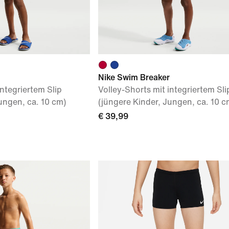
Nike Swim Breaker
integriertem Slip
Volley-Shorts mit integriertem Sli
ungen, ca. 10 cm)
(jüngere Kinder, Jungen, ca. 10 c
€ 39,99