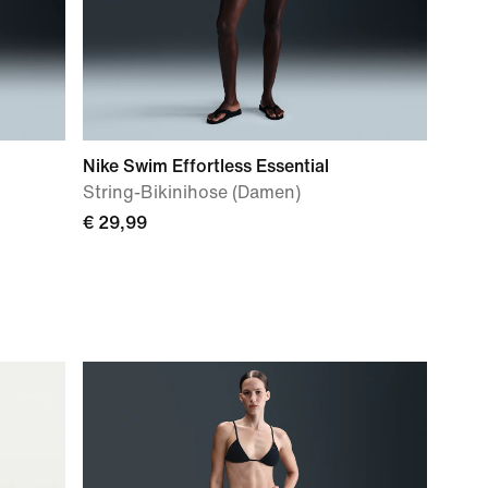
Nike Swim Effortless Essential
String-Bikinihose (Damen)
€ 29,99