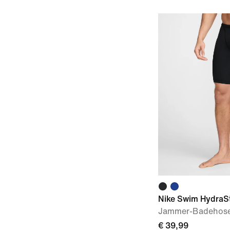
Nike Swim HydraSt
Jammer-Badehose 
€ 39,99