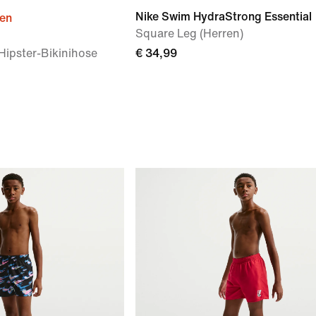
Nike Swim HydraStrong Essential
ien
Square Leg (Herren)
Hipster-Bikinihose
€ 34,99