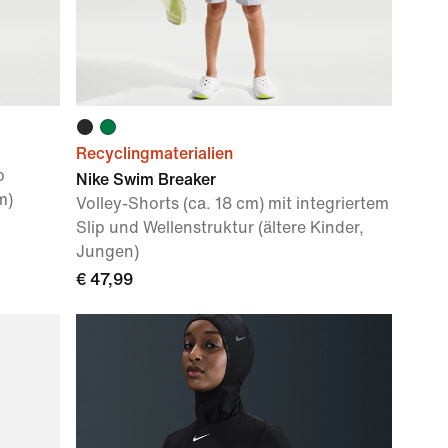
Recyclingmaterialien
p
Nike Swim Breaker
m)
Volley-Shorts (ca. 18 cm) mit integriertem
Slip und Wellenstruktur (ältere Kinder,
Jungen)
€ 47,99