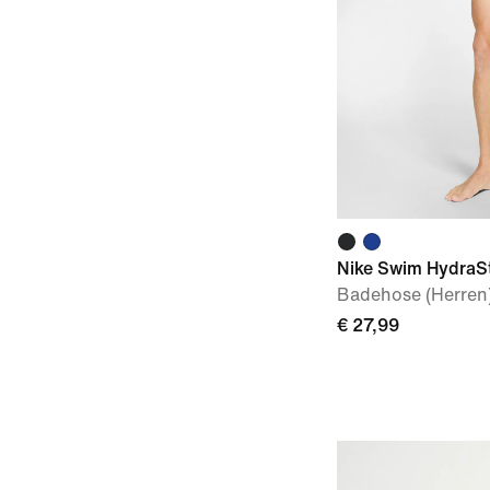
Nike Swim HydraSt
Badehose (Herren
€ 27,99