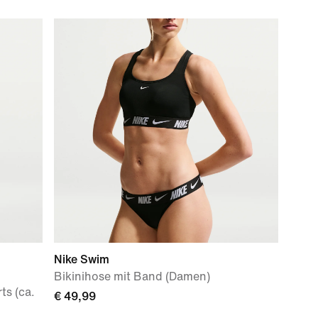
Nike Swim
Bikinihose mit Band (Damen)
ts (ca.
€ 49,99