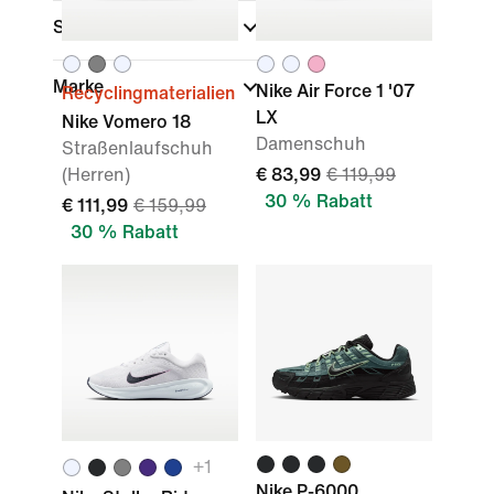
Sport
Marke
Nike Air Force 1 '07
Recyclingmaterialien
LX
Nike Vomero 18
Damenschuh
Straßenlaufschuh
(Herren)
€ 83,99
€ 119,99
30 % Rabatt
€ 111,99
€ 159,99
30 % Rabatt
+
1
Nike P-6000