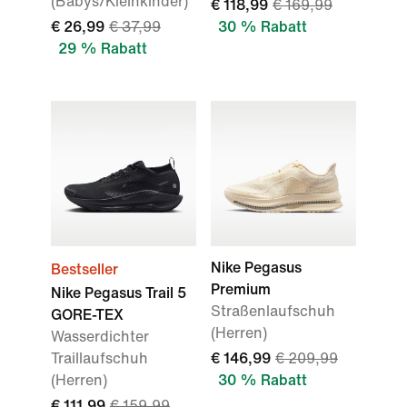
(Babys/Kleinkinder)
€ 118,99
€ 169,99
€ 26,99
€ 37,99
30 % Rabatt
29 % Rabatt
Nike Pegasus
Bestseller
Premium
Nike Pegasus Trail 5
Straßenlaufschuh
GORE-TEX
(Herren)
Wasserdichter
Traillaufschuh
€ 146,99
€ 209,99
(Herren)
30 % Rabatt
€ 111,99
€ 159,99