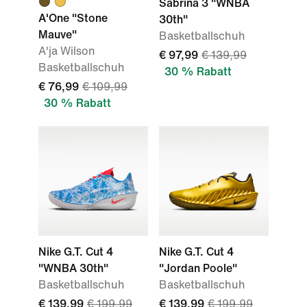
Sabrina 3 "WNBA
A'One "Stone
30th"
Mauve"
Basketballschuh
A'ja Wilson
€ 97,99
€ 139,99
Basketballschuh
30 % Rabatt
€ 76,99
€ 109,99
30 % Rabatt
Nike G.T. Cut 4
Nike G.T. Cut 4
"WNBA 30th"
"Jordan Poole"
Basketballschuh
Basketballschuh
€ 139,99
€ 199,99
€ 139,99
€ 199,99