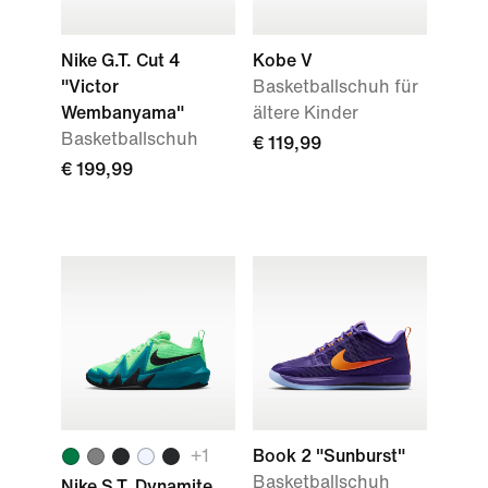
Nike G.T. Cut 4
Kobe V
"Victor
Basketballschuh für
Wembanyama"
ältere Kinder
Basketballschuh
€ 119,99
€ 199,99
+
1
Book 2 "Sunburst"
Basketballschuh
Nike S.T. Dynamite