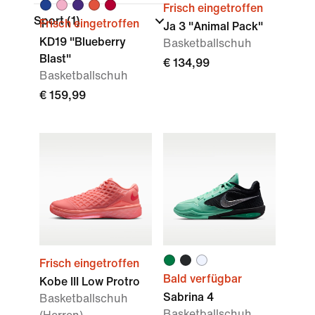
Frisch eingetroffen
Sport
(1)
Frisch eingetroffen
Ja 3 "Animal Pack"
KD19 "Blueberry
Basketballschuh
Blast"
€ 134,99
Basketballschuh
€ 159,99
Frisch eingetroffen
Bald verfügbar
Kobe III Low Protro
Sabrina 4
Basketballschuh
Basketballschuh